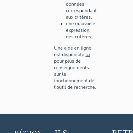
données
correspondant
aux critères,
une mauvaise
expression
des critères.
Une aide en ligne
est disponible
ici
pour plus de
renseignements
sur le
fonctionnement de
l'outil de recherche.
ILS
RET
RÉGION