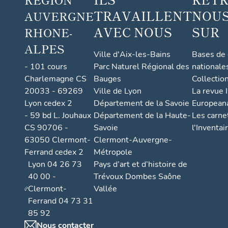
TRAVAILLENT
NOUS
AUVERGNE
AVEC NOUS
SUR
RHONE-
ALPES
Ville d'Aix-les-Bains
Bases de
- 101 cours
Parc Naturel Régional des
nationale
Charlemagne CS
Bauges
Collectio
20033 - 69269
Ville de Lyon
La revue I
Lyon cedex 2
Département de la Savoie
European
- 59 bd L. Jouhaux
Département de la Haute-
Les carne
CS 90706 -
Savoie
l'Inventai
63050 Clermont-
Clermont-Auvergne-
Ferrand cedex 2
Métropole
Lyon 04 26 73
Pays d’art et d’histoire de
40 00 -
Trévoux Dombes Saône
Clermont-
Vallée
Ferrand 04 73 31
85 92
Nous contacter