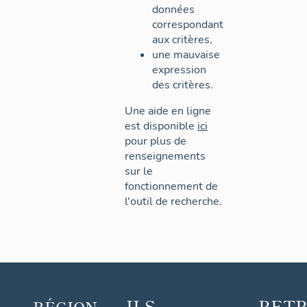
données
correspondant
aux critères,
une mauvaise
expression
des critères.
Une aide en ligne
est disponible
ici
pour plus de
renseignements
sur le
fonctionnement de
l'outil de recherche.
ILS
RET
RÉGION