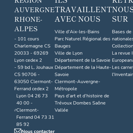
TRAVAILLENT
NOUS
AUVERGNE
AVEC NOUS
SUR
RHONE-
ALPES
Ville d'Aix-les-Bains
Bases de
- 101 cours
Parc Naturel Régional des
nationale
Charlemagne CS
Bauges
Collectio
20033 - 69269
Ville de Lyon
La revue I
Lyon cedex 2
Département de la Savoie
European
- 59 bd L. Jouhaux
Département de la Haute-
Les carne
CS 90706 -
Savoie
l'Inventai
63050 Clermont-
Clermont-Auvergne-
Ferrand cedex 2
Métropole
Lyon 04 26 73
Pays d’art et d’histoire de
40 00 -
Trévoux Dombes Saône
Clermont-
Vallée
Ferrand 04 73 31
85 92
Nous contacter