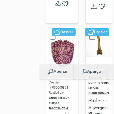
bourse
de
corporal
:
ornement
Dossier
Dossier
rouge
Dossier
Aperçu
Aperçu
IM03000504 |
Réalisé par
Dossier
Durin-Tercelin
IM03000585 |
Maryse
Réalisé par
(Contributeur)
Durin-Tercelin
étole :
Maryse
ornement
Auvergne-
(Contributeur)
Rhône-