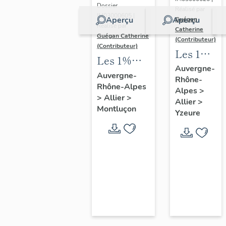
immeuble
Dossier
Réalisé par
à
IM03000605 |
Aperçu
Aperçu
Guégan
Réalisé par
Catherine
logements,
Guégan Catherine
(Contributeur)
boutiques,
(Contributeur)
Les 1%
Les 1%
ateliers et
artistiques
Auvergne-
artistiques
école
Auvergne-
Rhône-
du lycée
Rhône-Alpes
de l'école
Alpes
>
Jean-
>
Allier
>
nationale
Allier
>
Monnet
Montluçon
Yzeure
professionnelle
d'Yzeure
de
Montluçon,
actuel
lycée Paul-
Constans