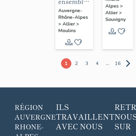
blanc
ensemble
Alpes
>
de 5
Auvergne-
Allier
>
Rhône-Alpes
chapes
Souvigny
>
Allier
>
(non
Moulins
étudiées),
de 15
chasubles,
17
1
2
3
4
...
16
dalmatiques
et les
accessoires
: ornement
violet n°2
ILS
RET
RÉGION
TRAVAILLENT
NOUS
AUVERGNE
AVEC NOUS
SUR
RHONE-