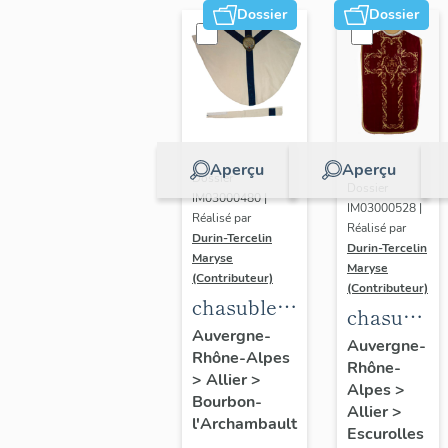
Dossier
Dossier
Aperçu
Aperçu
Dossier
Dossier
IM03000480 |
IM03000528 |
Réalisé par
Réalisé par
Durin-Tercelin
Durin-Tercelin
Maryse
Maryse
(Contributeur)
(Contributeur)
chasuble,
chasuble,
étole,
Auvergne-
étole,
Auvergne-
Rhône-Alpes
ornement
Rhône-
manipule,
>
Allier
>
blanc n°2
Alpes
>
voile de
Bourbon-
Allier
>
l'Archambault
calice,
Escurolles