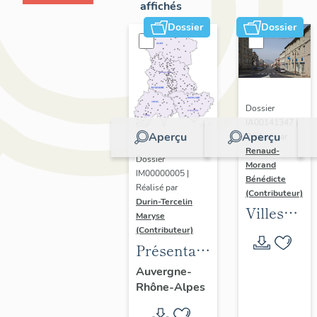
affichés
Dossier
Dossier
Dossier
IA00141347 |
Aperçu
Aperçu
Réalisé par
Renaud-
Dossier
Morand
IM00000005 |
Bénédicte
Réalisé par
(Contributeur)
Durin-Tercelin
Villes
Maryse
en
(Contributeur)
Présentation
Auvergne
de
: les
Auvergne-
Rhône-Alpes
l’opération
formes
tissus et
urbaines