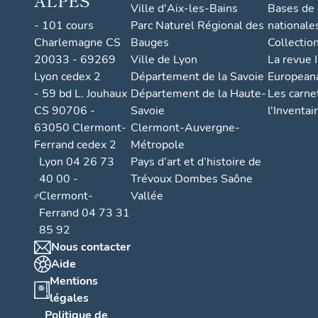
ALPES
Ville d'Aix-les-Bains
Bases de
- 101 cours
Parc Naturel Régional des
nationale
Charlemagne CS
Bauges
Collectio
20033 - 69269
Ville de Lyon
La revue I
Lyon cedex 2
Département de la Savoie
European
- 59 bd L. Jouhaux
Département de la Haute-
Les carne
CS 90706 -
Savoie
l'Inventai
63050 Clermont-
Clermont-Auvergne-
Ferrand cedex 2
Métropole
Lyon 04 26 73
Pays d’art et d’histoire de
40 00 -
Trévoux Dombes Saône
Clermont-
Vallée
Ferrand 04 73 31
85 92
Nous contacter
Aide
Mentions
légales
Politique de