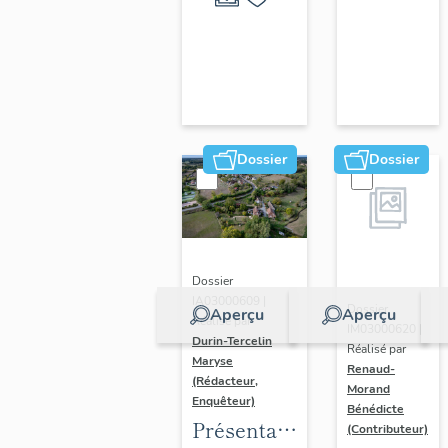
ornements
liturgiques
en
Auvergne
Dossier
Dossier
Dossier
IA03000609 |
Dossier
Aperçu
Aperçu
Réalisé par
IM03000620 |
Durin-Tercelin
Réalisé par
Maryse
Renaud-
(Rédacteur,
Morand
Enquêteur)
Bénédicte
Présentation
(Contributeur)