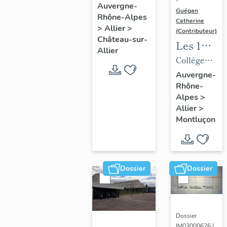
-
de la
Auvergne-
Guégan
Rhône-Alpes
commune
Catherine
>
Allier
>
de
(Contributeur)
Château-sur-
Les 1%
Château-
Allier
artistiques
Collège
sur-Allier
du lycée
d'enseignem
Auvergne-
Rhône-
Maurice-
technique,
Alpes
>
Guyot
puis lycée
Allier
>
d'enseignem
Montluçon
professionne
de Nerdre,
puis lycée
Dossier
Dossier
professionne
Maurice-
Guyot,
actuellement
Dossier
IM03000626 |