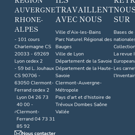
TRAVAILLENT
NOUS
AUVERGNE
AVEC NOUS
SUR
RHONE-
ALPES
Ville d'Aix-les-Bains
Bases de
- 101 cours
Parc Naturel Régional des
nationale
Charlemagne CS
Bauges
Collectio
20033 - 69269
Ville de Lyon
La revue I
Lyon cedex 2
Département de la Savoie
European
- 59 bd L. Jouhaux
Département de la Haute-
Les carne
CS 90706 -
Savoie
l'Inventai
63050 Clermont-
Clermont-Auvergne-
Ferrand cedex 2
Métropole
Lyon 04 26 73
Pays d’art et d’histoire de
40 00 -
Trévoux Dombes Saône
Clermont-
Vallée
Ferrand 04 73 31
85 92
Nous contacter