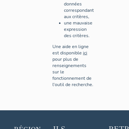
données
correspondant
aux critères,
une mauvaise
expression
des critères.
Une aide en ligne
est disponible
ici
pour plus de
renseignements
sur le
fonctionnement de
l'outil de recherche.
ILS
RET
RÉGION