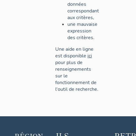
données
correspondant
aux critères,
une mauvaise
expression
des critères.
Une aide en ligne
est disponible
ici
pour plus de
renseignements
sur le
fonctionnement de
l'outil de recherche.
ILS
RET
RÉGION