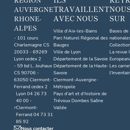
TRAVAILLENT
NOUS
AUVERGNE
AVEC NOUS
SUR
RHONE-
ALPES
Ville d'Aix-les-Bains
Bases de
- 101 cours
Parc Naturel Régional des
nationale
Charlemagne CS
Bauges
Collectio
20033 - 69269
Ville de Lyon
La revue I
Lyon cedex 2
Département de la Savoie
European
- 59 bd L. Jouhaux
Département de la Haute-
Les carne
CS 90706 -
Savoie
l'Inventai
63050 Clermont-
Clermont-Auvergne-
Ferrand cedex 2
Métropole
Lyon 04 26 73
Pays d’art et d’histoire de
40 00 -
Trévoux Dombes Saône
Clermont-
Vallée
Ferrand 04 73 31
85 92
Nous contacter