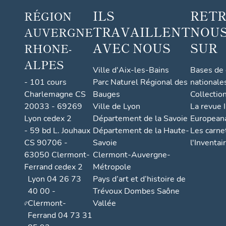
ILS
RET
RÉGION
TRAVAILLENT
NOUS
AUVERGNE
AVEC NOUS
SUR
RHONE-
ALPES
Ville d'Aix-les-Bains
Bases de
- 101 cours
Parc Naturel Régional des
nationale
Charlemagne CS
Bauges
Collectio
20033 - 69269
Ville de Lyon
La revue I
Lyon cedex 2
Département de la Savoie
European
- 59 bd L. Jouhaux
Département de la Haute-
Les carne
CS 90706 -
Savoie
l'Inventai
63050 Clermont-
Clermont-Auvergne-
Ferrand cedex 2
Métropole
Lyon 04 26 73
Pays d’art et d’histoire de
40 00 -
Trévoux Dombes Saône
Clermont-
Vallée
Ferrand 04 73 31