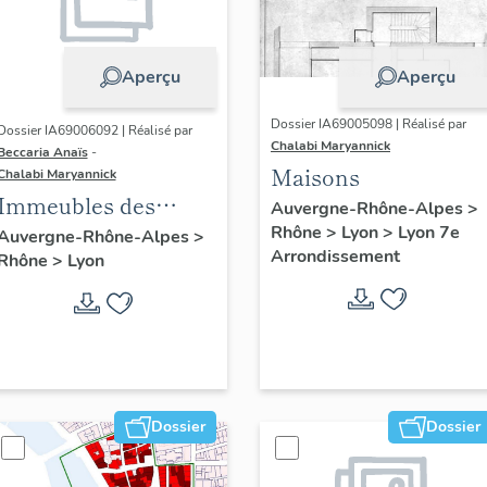
Aperçu
Aperçu
Dossier IA69005098 | Réalisé par
Dossier IA69006092 | Réalisé par
Chalabi Maryannick
Beccaria Anaïs
-
Maisons
Chalabi Maryannick
Immeubles des
Auvergne-Rhône-Alpes
>
Années Trente de la
Rhône
>
Lyon
>
Lyon 7e
Auvergne-Rhône-Alpes
>
Arrondissement
Rhône
>
Lyon
rive gauche
Dossier
Dossier