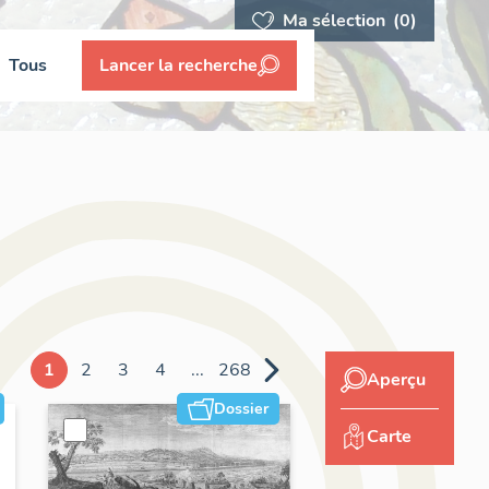
Ma sélection
(0)
Tous
Lancer la recherche
1
2
3
4
...
268
Aperçu
Dossier
Carte