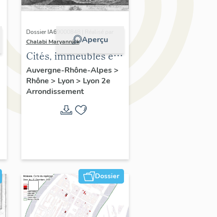
Dossier IA69000848 | Réalisé par
Aperçu
Chalabi Maryannick
Cités, immeubles et
maisons. Ensemble
Auvergne-Rhône-Alpes
>
Rhône
>
Lyon
>
Lyon 2e
de l'habitat du
Arrondissement
Confluent
Dossier