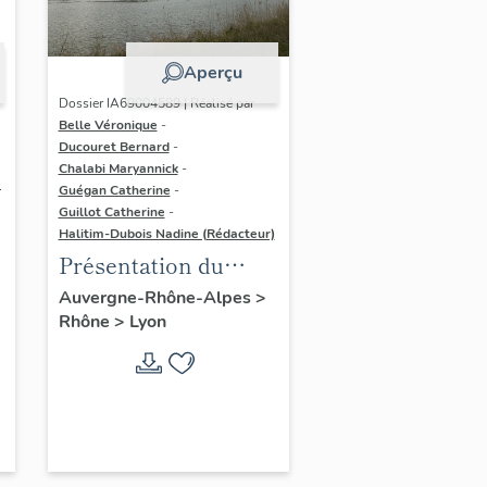
Aperçu
Dossier IA69004589 | Réalisé par
Belle Véronique
-
Ducouret Bernard
-
Chalabi Maryannick
-
e
Guégan Catherine
-
Guillot Catherine
-
Halitim-Dubois Nadine (Rédacteur)
Présentation du
secteur d'étude Lyon
Auvergne-Rhône-Alpes
>
Rhône
>
Lyon