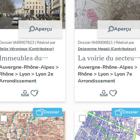
Aperçu
Aperçu
Dossier IA69007823 | Réalisé par
Dossier IA69006821 | Réalisé par
Belle Véronique (Contributeur)
Delavenne Magali (Contributeur)
Immeubles du
La voirie du secteur
secteur des Jacobins
d'étude "Saint-
Auvergne-Rhône-Alpes
>
Auvergne-Rhône-Alpes
>
Rhône
>
Lyon
>
Lyon 2e
Rhône
>
Lyon
>
Lyon 7e
André" (Lyon 7e)
Arrondissement
Arrondissement
Dossier
Dossier