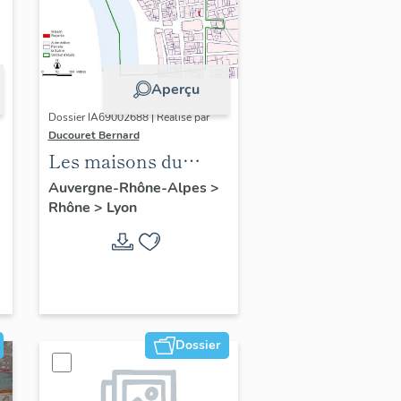
Aperçu
Dossier IA69002688 | Réalisé par
Ducouret Bernard
Les maisons du
quartier Saint-Nizier
Auvergne-Rhône-Alpes
>
Rhône
>
Lyon
Dossier