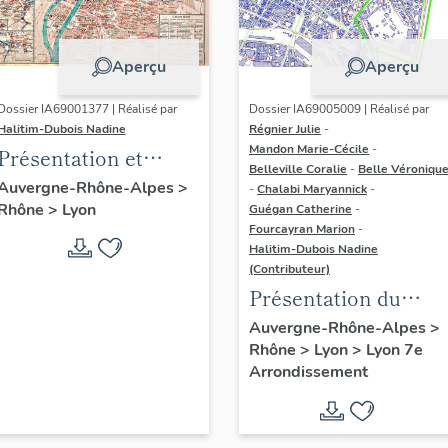
Aperçu
Aperçu
Dossier IA69001377 | Réalisé par
Dossier IA69005009 | Réalisé par
Halitim-Dubois Nadine
Régnier Julie
-
Mandon Marie-Cécile
-
Présentation et
Belleville Coralie
-
Belle Véroniqu
synthèse du
Auvergne-Rhône-Alpes
>
-
Chalabi Maryannick
-
Rhône
>
Lyon
patrimoine
Guégan Catherine
-
Fourcayran Marion
-
industriel de la ville
Halitim-Dubois Nadine
de Lyon
(Contributeur)
Présentation du
secteur d'étude Lyon
Auvergne-Rhône-Alpes
>
Rhône
>
Lyon
>
Lyon 7e
Guillotière
Arrondissement