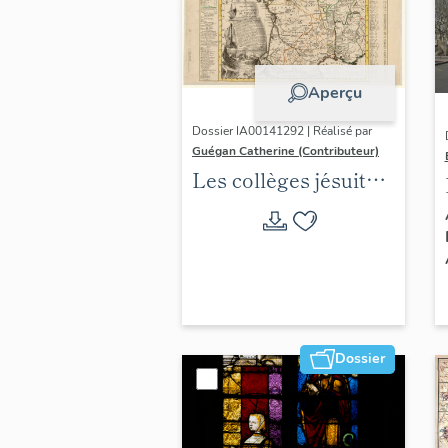
Aperçu
Dossier IA00141292 | Réalisé par
Guégan Catherine (Contributeur)
Les collèges jésuites
d'Ancien Régime
(1556-1763) dans la
région Auvergne-
Rhône-Alpes
(DOSSIER EN
COURS)
Dossier