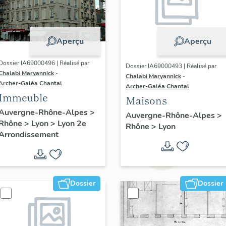
Aperçu
Aperçu
Dossier IA69000496 | Réalisé par
Dossier IA69000493 | Réalisé par
Chalabi Maryannick
-
Chalabi Maryannick
-
Archer-Galéa Chantal
Archer-Galéa Chantal
Immeuble
Maisons
Auvergne-Rhône-Alpes
>
Auvergne-Rhône-Alpes
>
Rhône
>
Lyon
>
Lyon 2e
Rhône
>
Lyon
Arrondissement
Dossier
Dossier