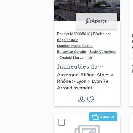
Aperçu
Dossier IA69005010 | Réalisé par
Régnier Julie
-
Mandon Marie-Cécile
-
Belleville Coralie
-
Belle Véronique
-
Chalabi Maryannick
Immeubles du
secteur d'étude La
Auvergne-Rhône-Alpes
>
Rhône
>
Lyon
>
Lyon 7e
Guillotière
Arrondissement
Dossier