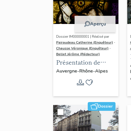
Aperçu
Dossier IM00000001 | Réalisé par
Pairaudeau Catherine (Enquêteur)
-
Chausse Véronique (Enquêteur)
-
Bellet Jérôme (Rédacteur)
Présentation de
l'opération
Auvergne-Rhône-Alpes
d'inventaire du
vitrail ancien de
Rhône-Alpes (corpus
vitrearum)
Dossier