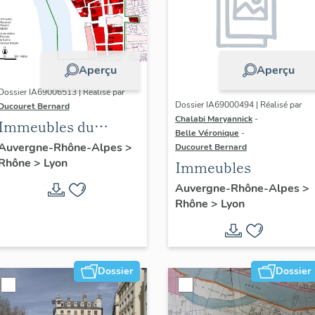
Aperçu
Aperçu
Dossier IA69006513 | Réalisé par
Dossier IA69000494 | Réalisé par
Ducouret Bernard
Chalabi Maryannick
-
Immeubles du
Belle Véronique
-
quartier Saint-Nizier
Auvergne-Rhône-Alpes
>
Ducouret Bernard
Rhône
>
Lyon
Immeubles
Auvergne-Rhône-Alpes
>
Rhône
>
Lyon
Dossier
Dossier