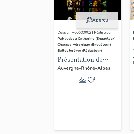
Aperçu
Dossier IM00000002 | Réalisé par
Pairaudeau Catherine (Enquêteur)
-
Chausse Véronique (Enquêteur)
-
Bellet Jérôme (Rédacteur)
Présentation de
l'aire d'étude du
Auvergne-Rhône-Alpes
recensement du
vitrail ancien de
Rhône-Alpes