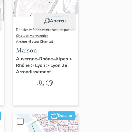
Aperçu
Dossier IA69000495 | Réalisé par
Chalabi Maryannick
-
Archer-Galéa Chantal
Maison
Auvergne-Rhône-Alpes
>
Rhône
>
Lyon
>
Lyon 2e
Arrondissement
Dossier