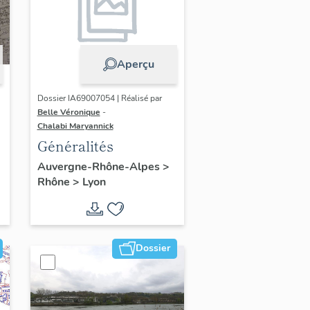
Aperçu
Dossier IA69007054 | Réalisé par
Belle Véronique
-
Chalabi Maryannick
Généralités
Auvergne-Rhône-Alpes
>
Rhône
>
Lyon
Dossier