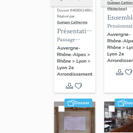
Guégan Cather
(Rédacteur)
Dossier IM69001489 |
Ensembl
Réalisé par
Guégan Catherine
du mobil
Pensionnat
Présentation
du collè
collège de l
Auvergne-
du mobilier
Passage
Rhône-Alp
Ampère
Trinité,
du passage
couvert dit
Rhône
>
Ly
Auvergne-
actuelleme
Lyon 2e
Rhône-Alpes
>
de l'Argue
Passage de
collège
Arrondisse
Rhône
>
Lyon
>
l'Argue (partie
Ampère et
Lyon 2e
orientale)
Arrondissement
centre de
formation d
GRETA
Ampère
Dossier
Dos