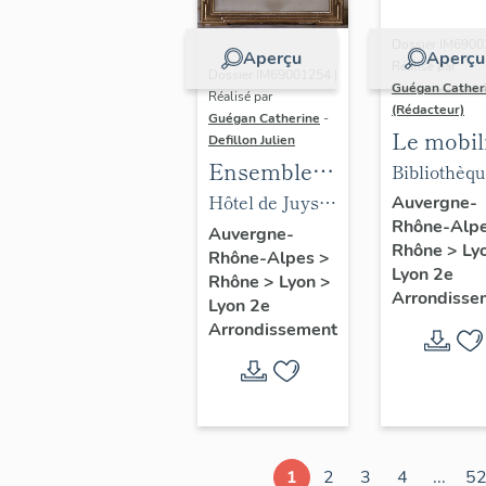
Dossier IM6900
Aperçu
Aperçu
Réalisé par
Dossier IM69001254 |
Guégan Cather
Réalisé par
(Rédacteur)
Guégan Catherine
-
Le mobil
Defillon Julien
de la
Ensemble
Bibliothèqu
biblioth
du mobilier
médaillier 
Hôtel de Juys,
Auvergne-
Rhône-Alp
et du
de
collège de l
puis Bottu de la
Auvergne-
Rhône
>
Ly
tribunal 
Rhône-Alpes
>
l'Université
Trinité, pui
Barmondière,
Lyon 2e
Rhône
>
Lyon
>
Prud'ho
catholique
Bibliothèq
actuellement
Arrondisse
Lyon 2e
municipale
Université
Arrondissement
puis Tribu
catholique de
des
Lyon
Prud'homm
et bureaux
la Foire de
1
2
3
4
...
5