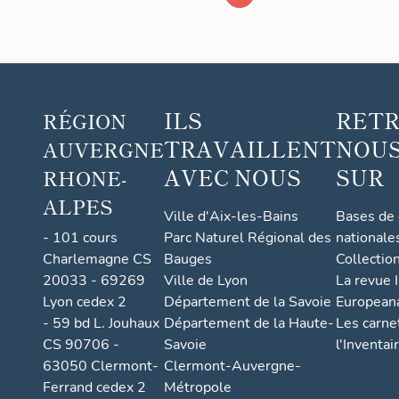
Lyon,
actuelleme
Centre de
documentat
ILS
RET
et
RÉGION
d'informati
TRAVAILLENT
NOUS
AUVERGNE
et salles de
AVEC NOUS
SUR
RHONE-
classe
ALPES
Ville d'Aix-les-Bains
Bases de
- 101 cours
Parc Naturel Régional des
nationale
Charlemagne CS
Bauges
Collectio
20033 - 69269
Ville de Lyon
La revue I
Lyon cedex 2
Département de la Savoie
European
- 59 bd L. Jouhaux
Département de la Haute-
Les carne
CS 90706 -
Savoie
l'Inventai
63050 Clermont-
Clermont-Auvergne-
Ferrand cedex 2
Métropole