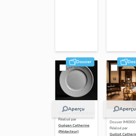
Dossier
Dos
Aperçu
Aperçu
Dossier IM69001819 |
Réalisé par
Dossier IM6900
Guégan Catherine
Réalisé par
(Rédacteur)
Guillot Catheri