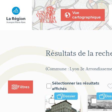
Vue
cartographique
Résultats de la rec
(Commune : Lyon 2e Arrondisseme
Sélectionner les résultats
Filtres
affichés
Dossier
Dos