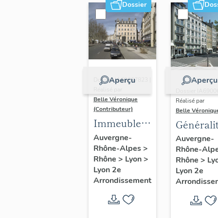
Dossier
Dos
Aperçu
Aperçu
Dossier IA69007823 |
Réalisé par
Dossier IA6900
Belle Véronique
Réalisé par
(Contributeur)
Belle Véroniqu
Immeubles
Générali
du secteur
du secte
Auvergne-
Auvergne-
Rhône-Alpes
>
des
Rhône-Alp
des
Rhône
>
Lyon
>
Rhône
>
Ly
Jacobins
Jacobins
Lyon 2e
Lyon 2e
Arrondissement
Arrondisse