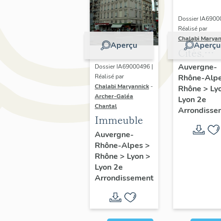
Dossier IA6900
Réalisé par
Chalabi Maryan
Aperçu
Aperçu
Cités,
immeubl
Auvergne-
Dossier IA69000496 |
Réalisé par
Rhône-Alp
et maiso
Chalabi Maryannick
-
Rhône
>
Ly
Ensembl
Archer-Galéa
Lyon 2e
de l'habi
Chantal
Arrondisse
Immeuble
du
Confluen
Auvergne-
Rhône-Alpes
>
Rhône
>
Lyon
>
Lyon 2e
Arrondissement