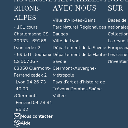
AVEC NOUS
SUR
RHONE-
ALPES
Ville d'Aix-les-Bains
Bases de
- 101 cours
Parc Naturel Régional des
nationale
Charlemagne CS
Bauges
Collectio
20033 - 69269
Ville de Lyon
La revue I
Lyon cedex 2
Département de la Savoie
European
- 59 bd L. Jouhaux
Département de la Haute-
Les carne
CS 90706 -
Savoie
l'Inventai
63050 Clermont-
Clermont-Auvergne-
Ferrand cedex 2
Métropole
Lyon 04 26 73
Pays d’art et d’histoire de
40 00 -
Trévoux Dombes Saône
Clermont-
Vallée
Ferrand 04 73 31
85 92
Nous contacter
Aide