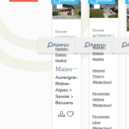
Dossier
Dossier
Dossier
Dossier
IA73005151 |
IA73005153 |
Réalisé par
Réalisé par
Aperçu
Aperçu
Halitim-
Halitim-
Dubois
Dubois
Nadine
Nadine
-
Maison
Monnet
de la
Thierry
Auvergne-
(Rédacteur)
Rhône-
reconstruction
-
Alpes
>
de
Personnaz
Savoie
>
Simone
Hélène
Bessans
(Rédacteur)
Tracq
-
Personnaz
Léon
(Rédacteur)