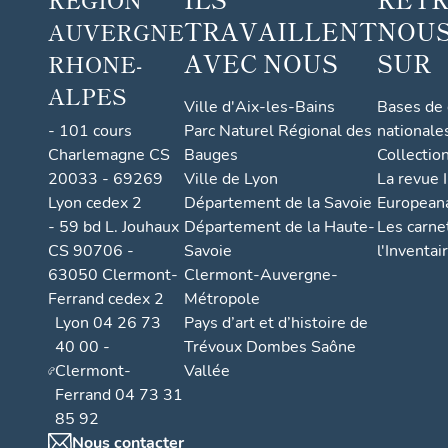
TRAVAILLENT
NOUS
AUVERGNE
AVEC NOUS
SUR
RHONE-
ALPES
Ville d'Aix-les-Bains
Bases de
- 101 cours
Parc Naturel Régional des
nationale
Charlemagne CS
Bauges
Collectio
20033 - 69269
Ville de Lyon
La revue I
Lyon cedex 2
Département de la Savoie
European
- 59 bd L. Jouhaux
Département de la Haute-
Les carne
CS 90706 -
Savoie
l'Inventai
63050 Clermont-
Clermont-Auvergne-
Ferrand cedex 2
Métropole
Lyon 04 26 73
Pays d’art et d’histoire de
40 00 -
Trévoux Dombes Saône
Clermont-
Vallée
Ferrand 04 73 31
85 92
Nous contacter