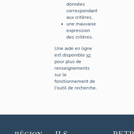
données
correspondant
aux critères,
une mauvaise
expression
des critères.
Une aide en ligne
est disponible
ici
pour plus de
renseignements
sur le
fonctionnement de
l'outil de recherche.
ILS
RET
RÉGION