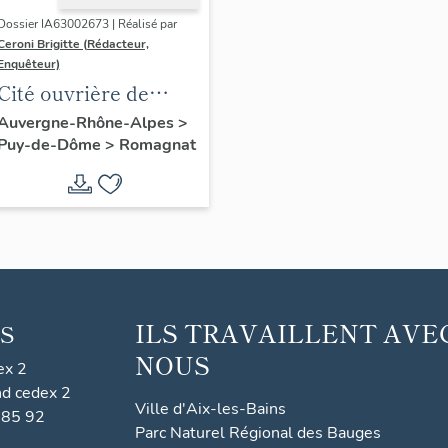
Dossier IA63002673 | Réalisé par
Ceroni Brigitte (Rédacteur,
Enquêteur)
Cité ouvrière de
Romagnat - Bezance
Auvergne-Rhône-Alpes
>
Puy-de-Dôme
>
Romagnat
ILS TRAVAILLENT AVE
S
NOUS
ex 2
nd cedex 2
Ville d'Aix-les-Bains
 85 92
Parc Naturel Régional des Bauges