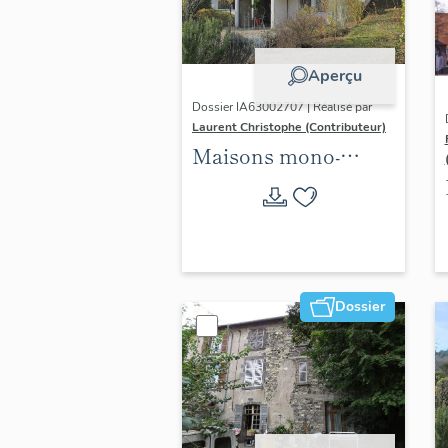
Aperçu
Dossier IA63002707 | Réalisé par
Laurent Christophe (Contributeur)
Maisons mono-
familiales
singulières des
années 1945-1975
situées sur les 21
communes de
Dossier
Clermont Auvergne
métropole. 2021-2024.