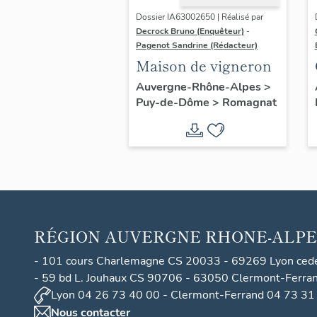
Dossier IA63002650 | Réalisé par
Decrock Bruno (Enquêteur)
-
Pagenot Sandrine (Rédacteur)
Maison de vigneron
Auvergne-Rhône-Alpes
>
Puy-de-Dôme
>
Romagnat
RÉGION
AUVERGNE RHONE-ALPE
- 101 cours Charlemagne CS 20033 - 69269 Lyon ced
- 59 bd L. Jouhaux CS 90706 - 63050 Clermont-Ferra
Lyon 04 26 73 40 00 - Clermont-Ferrand 04 73 31
Nous contacter