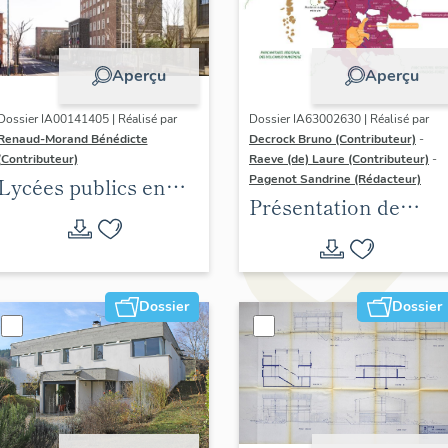
Aperçu
Aperçu
Dossier IA00141405 | Réalisé par
Dossier IA63002630 | Réalisé par
Renaud-Morand Bénédicte
Decrock Bruno (Contributeur)
-
(Contributeur)
Raeve (de) Laure (Contributeur)
-
Pagenot Sandrine (Rédacteur)
Lycées publics en
Présentation de
espace urbain (1802-
l'aire d'étude de
1988)
l'inventaire du
patrimoine viticole
Dossier
Dossier
de Clermont-
Auvergne-Métropole