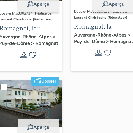
Aperçu
Aperçu
Dossier IA63003862 | Réalisé par
Dossier IA63002717 | Réalisé par
Laurent Christophe (Rédacteur)
Laurent Christophe (Rédacteur)
Romagnat, la
Romagnat, la
maison B., Lucien
Auvergne-Rhône-Alpes
>
maison R., 1973,
Auvergne-Rhône-Alpes
>
Puy-de-Dôme
>
Romagnat
AMBROSETTI et
Puy-de-Dôme
>
Romagnat
Michel
J.-.P GAUER
MANGEMATIN et
architectes
Jean PORTE
architectes
Dossier
Aperçu