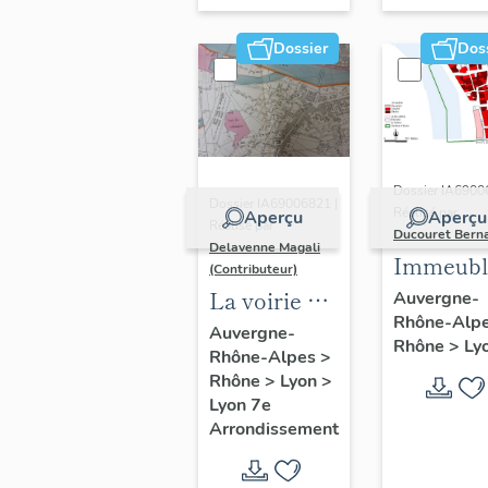
Dossier
Dos
Dossier IA6900
Dossier IA69006821 |
Réalisé par
Aperçu
Aperçu
Réalisé par
Ducouret Bern
Delavenne Magali
Immeubl
(Contributeur)
du quarti
La voirie du
Auvergne-
Rhône-Alp
Saint-Niz
secteur
Auvergne-
Rhône
>
Ly
Rhône-Alpes
>
d'étude
Rhône
>
Lyon
>
"Saint-
Lyon 7e
André"
Arrondissement
(Lyon 7e)