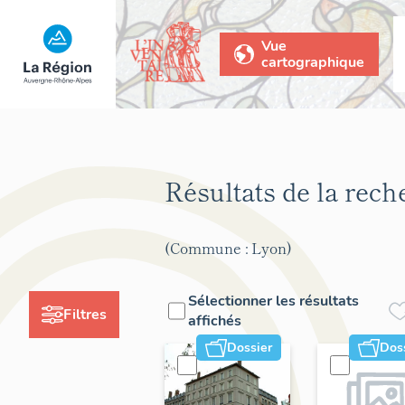
Vue
cartographique
Résultats de la rec
(Commune : Lyon)
Sélectionner les résultats
Filtres
affichés
Dossier
Dos