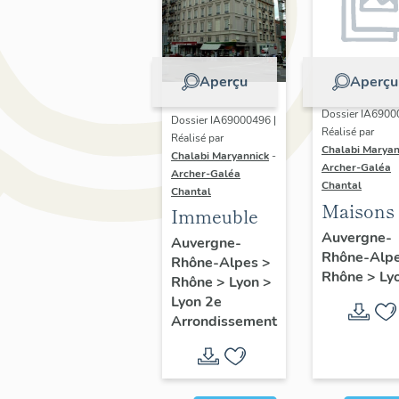
Aperçu
Aperçu
Dossier IA6900
Dossier IA69000496 |
Réalisé par
Réalisé par
Chalabi Maryan
Chalabi Maryannick
-
Archer-Galéa
Archer-Galéa
Chantal
Chantal
Maisons
Immeuble
Auvergne-
Auvergne-
Rhône-Alp
Rhône-Alpes
>
Rhône
>
Ly
Rhône
>
Lyon
>
Lyon 2e
Arrondissement