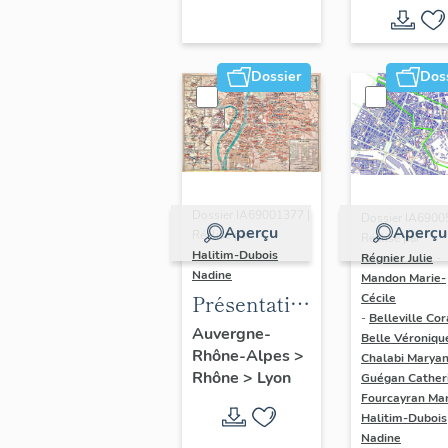
région
Auvergne-
Rhône-
Dossier
Dos
Alpes
(DOSSIER
EN COURS)
Dossier IA69001377 |
Dossier IA6900
Aperçu
Aperçu
Réalisé par
Réalisé par
Halitim-Dubois
Régnier Julie
-
Nadine
Mandon Marie-
Présentation
Cécile
-
Belleville Cor
et synthèse
Auvergne-
Belle Véroniqu
Rhône-Alpes
>
du
Chalabi Maryan
Rhône
>
Lyon
Guégan Cather
patrimoine
Fourcayran Ma
industriel
Halitim-Dubois
de la ville de
Nadine