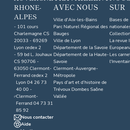
AVEC NOUS
SUR
RHONE-
ALPES
Ville d'Aix-les-Bains
Bases de
- 101 cours
Parc Naturel Régional des
nationale
Charlemagne CS
Bauges
Collectio
20033 - 69269
Ville de Lyon
La revue I
Lyon cedex 2
Département de la Savoie
European
- 59 bd L. Jouhaux
Département de la Haute-
Les carne
CS 90706 -
Savoie
l'Inventai
63050 Clermont-
Clermont-Auvergne-
Ferrand cedex 2
Métropole
Lyon 04 26 73
Pays d’art et d’histoire de
40 00 -
Trévoux Dombes Saône
Clermont-
Vallée
Ferrand 04 73 31
85 92
Nous contacter
Aide