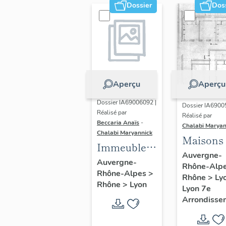
Dossier
Dos
Aperçu
Aperçu
Dossier IA69006092 |
Dossier IA6900
Réalisé par
Réalisé par
Beccaria Anaïs
-
Chalabi Maryan
Chalabi Maryannick
Maisons
Immeubles
Auvergne-
des Années
Auvergne-
Rhône-Alp
Rhône-Alpes
>
Trente de la
Rhône
>
Ly
Rhône
>
Lyon
rive gauche
Lyon 7e
Arrondisse