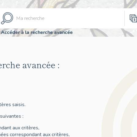
Accéder à la recherche avancée
erche avancée :
ères saisis.
suivantes :
dant aux critères,
nées correspondant aux critères,