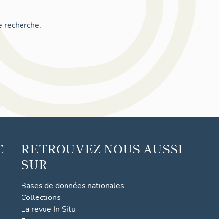
e recherche.
C
RETROUVEZ NOUS AUSSI
SUR
Bases de données nationales
Collections
La revue In Situ