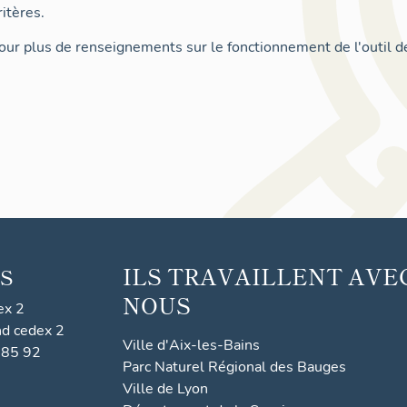
itères.
ur plus de renseignements sur le fonctionnement de l'outil d
ILS TRAVAILLENT AVE
S
NOUS
ex 2
nd cedex 2
Ville d'Aix-les-Bains
 85 92
Parc Naturel Régional des Bauges
Ville de Lyon