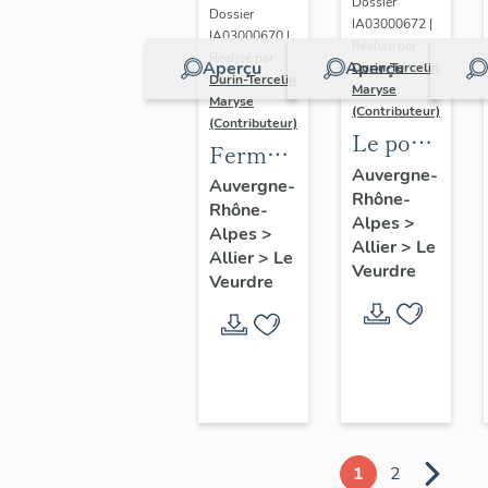
Dossier
Dossier
IA03000672 |
IA03000670 |
Réalisé par
Réalisé par
Aperçu
Aperçu
Durin-Tercelin
Durin-Tercelin
Maryse
Maryse
(Contributeur)
(Contributeur)
Le pont
Ferme
du
Auvergne-
dite
Auvergne-
Rhône-
Veurdre
Rhône-
locaterie
Alpes
>
Alpes
>
de
Allier
>
Le
Allier
>
Le
Veurdre
Jolivet
Veurdre
puis
domaine
Jolivet
actuellement
maison
d'habitation.
1
2