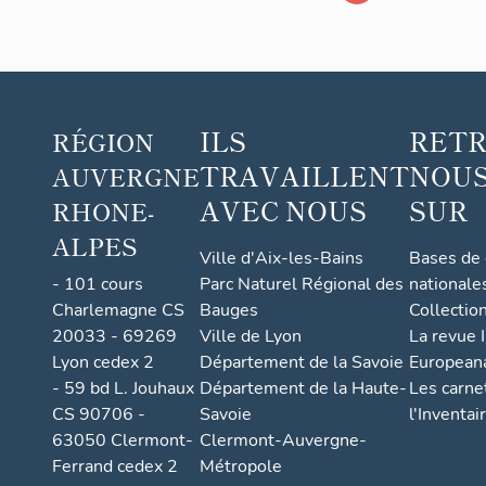
ILS
RET
RÉGION
TRAVAILLENT
NOUS
AUVERGNE
AVEC NOUS
SUR
RHONE-
ALPES
Ville d'Aix-les-Bains
Bases de
- 101 cours
Parc Naturel Régional des
nationale
Charlemagne CS
Bauges
Collectio
20033 - 69269
Ville de Lyon
La revue I
Lyon cedex 2
Département de la Savoie
European
- 59 bd L. Jouhaux
Département de la Haute-
Les carne
CS 90706 -
Savoie
l'Inventai
63050 Clermont-
Clermont-Auvergne-
Ferrand cedex 2
Métropole