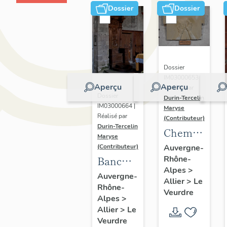
Dossier
Dossier
Dossier
IM03000653 |
Aperçu
Aperçu
Réalisé par
Dossier
Durin-Tercelin
IM03000664 |
Maryse
Réalisé par
(Contributeur)
Durin-Tercelin
Chemin
Maryse
de croix
Auvergne-
(Contributeur)
Rhône-
Banc
Alpes
>
d'oeuvre
Auvergne-
Allier
>
Le
Rhône-
dit
Veurdre
Alpes
>
Siège
Allier
>
Le
du
Veurdre