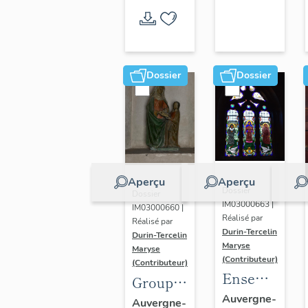
prieur
de
Notre-
Dame
Dossier
Dossier
de
Lorette
Aperçu
Aperçu
Dossier
Dossier
IM03000663 |
IM03000660 |
Réalisé par
Réalisé par
Durin-Tercelin
Durin-Tercelin
Maryse
Maryse
(Contributeur)
(Contributeur)
Ensemble
Groupe
de deux
sculpté :
Auvergne-
Auvergne-