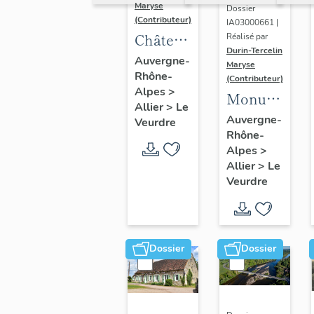
Maryse
Dossier
(Contributeur)
IA03000661 |
Château
Réalisé par
Durin-Tercelin
de la
Auvergne-
Maryse
Rhône-
Charnée
(Contributeur)
Alpes
>
: non
Monument
Allier
>
Le
étudié
aux
Auvergne-
Veurdre
Rhône-
lors de
morts
Alpes
>
l'inventaire
Allier
>
Le
Veurdre
Dossier
Dossier