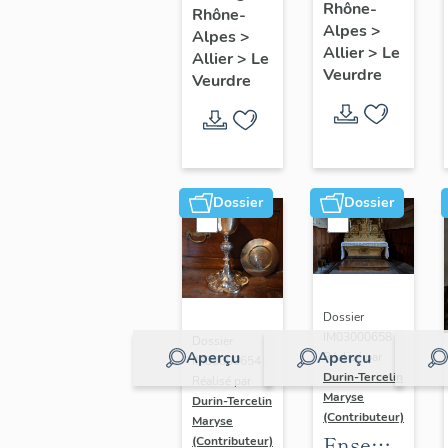
Rhône-
verrières
Rhône-
Education
Alpes
>
Alpes
>
de la
Allier
>
Le
Allier
>
Le
Vierge
Veurdre
Veurdre
Dossier
Dossier
Dossier
IM03000658 |
Dossier
Aperçu
Aperçu
Réalisé par
IM03000654 |
Durin-Tercelin
Réalisé par
Maryse
Durin-Tercelin
(Contributeur)
Maryse
Ensemble
(Contributeur)