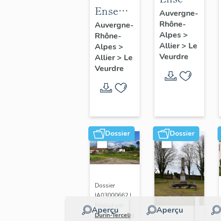
Ensemble
du
Auvergne-
calice-
Rhône-
maitre-
Auvergne-
Alpes
>
Rhône-
patène
autel et
Allier
>
Le
Alpes
>
retable-
Veurdre
Allier
>
Le
tabernacle.
Veurdre
Dossier
Dossier
Dossier
IA03000662 |
Réalisé par
Aperçu
Aperçu
Durin-Tercelin