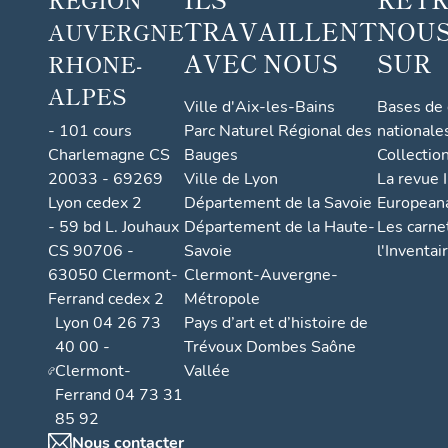
TRAVAILLENT
NOUS
AUVERGNE
AVEC NOUS
SUR
RHONE-
ALPES
Ville d'Aix-les-Bains
Bases de
- 101 cours
Parc Naturel Régional des
nationale
Charlemagne CS
Bauges
Collectio
20033 - 69269
Ville de Lyon
La revue I
Lyon cedex 2
Département de la Savoie
European
- 59 bd L. Jouhaux
Département de la Haute-
Les carne
CS 90706 -
Savoie
l'Inventai
63050 Clermont-
Clermont-Auvergne-
Ferrand cedex 2
Métropole
Lyon 04 26 73
Pays d’art et d’histoire de
40 00 -
Trévoux Dombes Saône
Clermont-
Vallée
Ferrand 04 73 31
85 92
Nous contacter