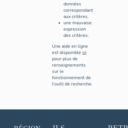
données
correspondant
aux critères,
une mauvaise
expression
des critères.
Une aide en ligne
est disponible
ici
pour plus de
renseignements
sur le
fonctionnement de
l'outil de recherche.
ILS
RET
RÉGION