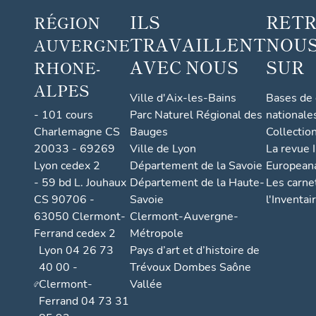
ILS
RET
RÉGION
TRAVAILLENT
NOUS
AUVERGNE
AVEC NOUS
SUR
RHONE-
ALPES
Ville d'Aix-les-Bains
Bases de
- 101 cours
Parc Naturel Régional des
nationale
Charlemagne CS
Bauges
Collectio
20033 - 69269
Ville de Lyon
La revue I
Lyon cedex 2
Département de la Savoie
European
- 59 bd L. Jouhaux
Département de la Haute-
Les carne
CS 90706 -
Savoie
l'Inventai
63050 Clermont-
Clermont-Auvergne-
Ferrand cedex 2
Métropole
Lyon 04 26 73
Pays d’art et d’histoire de
40 00 -
Trévoux Dombes Saône
Clermont-
Vallée
Ferrand 04 73 31