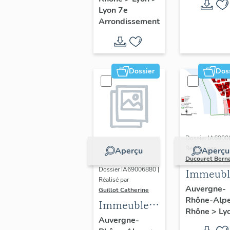
Guillotière
Lyon 7e
Arrondissement
Dossier
Dos
Dossier IA6900
Réalisé par
Aperçu
Aperçu
Ducouret Bern
Dossier IA69006880 |
Immeubl
Réalisé par
du quarti
Auvergne-
Guillot Catherine
Rhône-Alp
Saint-Niz
Immeubles,
Rhône
>
Ly
maisons
Auvergne-