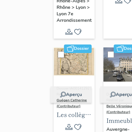
Rhône-Alpes
>
Rhône
>
Lyon
>
Lyon 7e
Arrondissement
Dossier
Dos
Dossier IA00141292 |
Aperçu
Aperçu
Réalisé par
Dossier IA6900
Guégan Catherine
Réalisé par
(Contributeur)
Belle Véroniqu
(Contributeur)
Les collèges
Immeubl
jésuites
du secte
Auvergne-
d'Ancien