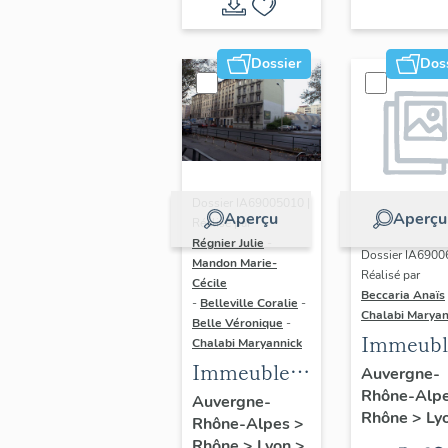
du vitrail
ancien de
Dossier
Dos
Rhône-
Alpes
(corpus
vitrearum)
Dossier IA69005010 |
Aperçu
Aperçu
Réalisé par
Régnier Julie
-
Dossier IA6900
Mandon Marie-
Réalisé par
Cécile
Beccaria Anaïs
-
Belleville Coralie
-
Chalabi Maryan
Belle Véronique
-
Immeubl
Chalabi Maryannick
Immeubles
des Ann
Auvergne-
Rhône-Alp
du secteur
Trente de
Auvergne-
Rhône
>
Ly
Rhône-Alpes
>
d'étude La
rive gau
Rhône
>
Lyon
>