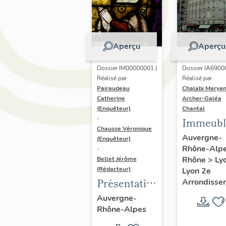
Aperçu
Aperçu
Dossier IM00000001 |
Dossier IA6900
Réalisé par
Réalisé par
Pairaudeau
Chalabi Maryan
Catherine
Archer-Galéa
(Enquêteur)
Chantal
-
Immeubl
Chausse Véronique
Auvergne-
(Enquêteur)
Rhône-Alp
-
Rhône
>
Ly
Bellet Jérôme
(Rédacteur)
Lyon 2e
Présentation
Arrondisse
de
Auvergne-
Rhône-Alpes
l'opération
d'inventaire