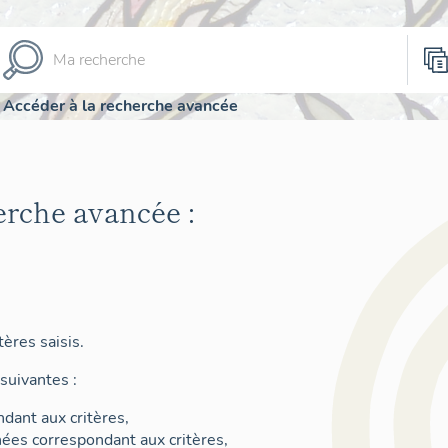
Accéder à la recherche avancée
erche avancée :
ères saisis.
suivantes :
dant aux critères,
nées correspondant aux critères,