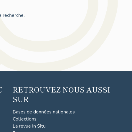
e recherche.
C
RETROUVEZ NOUS AUSSI
SUR
Bases de données nationales
Collections
La revue In Situ