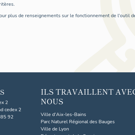
itères.
ur plus de renseignements sur le fonctionnement de l'outil d
ILS TRAVAILLENT AVE
S
NOUS
ex 2
nd cedex 2
Ville d'Aix-les-Bains
 85 92
Parc Naturel Régional des Bauges
Ville de Lyon