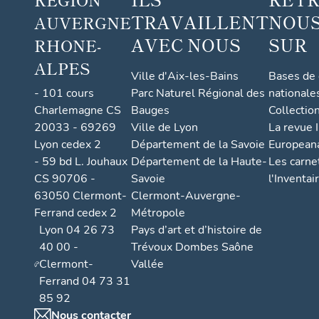
TRAVAILLENT
NOUS
AUVERGNE
AVEC NOUS
SUR
RHONE-
ALPES
Ville d'Aix-les-Bains
Bases de
- 101 cours
Parc Naturel Régional des
nationale
Charlemagne CS
Bauges
Collectio
20033 - 69269
Ville de Lyon
La revue I
Lyon cedex 2
Département de la Savoie
European
- 59 bd L. Jouhaux
Département de la Haute-
Les carne
CS 90706 -
Savoie
l'Inventai
63050 Clermont-
Clermont-Auvergne-
Ferrand cedex 2
Métropole
Lyon 04 26 73
Pays d’art et d’histoire de
40 00 -
Trévoux Dombes Saône
Clermont-
Vallée
Ferrand 04 73 31
85 92
Nous contacter