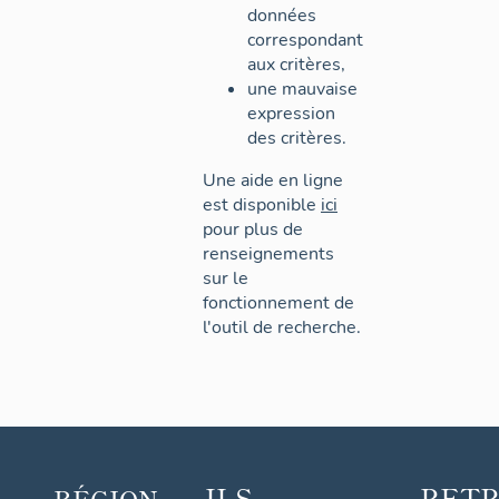
données
correspondant
aux critères,
une mauvaise
expression
des critères.
Une aide en ligne
est disponible
ici
pour plus de
renseignements
sur le
fonctionnement de
l'outil de recherche.
ILS
RET
RÉGION