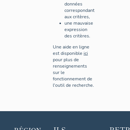
données
correspondant
aux critères,
une mauvaise
expression
des critères.
Une aide en ligne
est disponible
ici
pour plus de
renseignements
sur le
fonctionnement de
l'outil de recherche.
ILS
RET
RÉGION