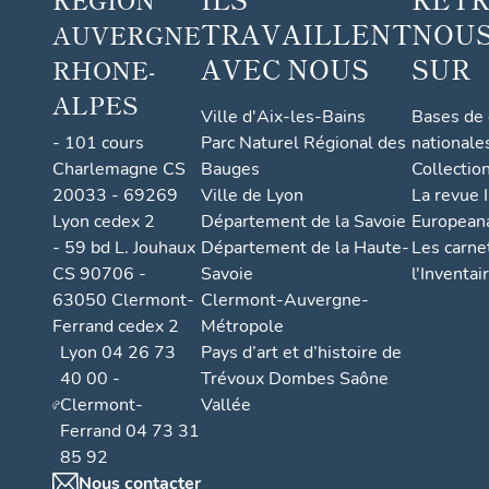
TRAVAILLENT
NOUS
AUVERGNE
AVEC NOUS
SUR
RHONE-
ALPES
Ville d'Aix-les-Bains
Bases de
- 101 cours
Parc Naturel Régional des
nationale
Charlemagne CS
Bauges
Collectio
20033 - 69269
Ville de Lyon
La revue I
Lyon cedex 2
Département de la Savoie
European
- 59 bd L. Jouhaux
Département de la Haute-
Les carne
CS 90706 -
Savoie
l'Inventai
63050 Clermont-
Clermont-Auvergne-
Ferrand cedex 2
Métropole
Lyon 04 26 73
Pays d’art et d’histoire de
40 00 -
Trévoux Dombes Saône
Clermont-
Vallée
Ferrand 04 73 31
85 92
Nous contacter