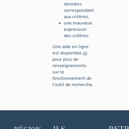
données
correspondant
aux critères,
une mauvaise
expression
des critères.
Une aide en ligne
est disponible
ici
pour plus de
renseignements
sur le
fonctionnement de
l'outil de recherche.
ILS
RET
RÉGION