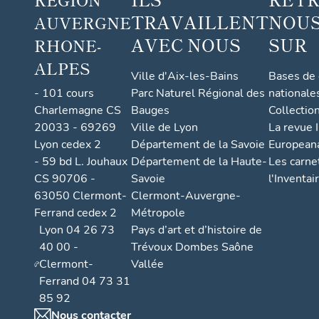
TRAVAILLENT
NOUS
AUVERGNE
AVEC NOUS
SUR
RHONE-
ALPES
Ville d'Aix-les-Bains
Bases de
- 101 cours
Parc Naturel Régional des
nationale
Charlemagne CS
Bauges
Collectio
20033 - 69269
Ville de Lyon
La revue I
Lyon cedex 2
Département de la Savoie
European
- 59 bd L. Jouhaux
Département de la Haute-
Les carne
CS 90706 -
Savoie
l'Inventai
63050 Clermont-
Clermont-Auvergne-
Ferrand cedex 2
Métropole
Lyon 04 26 73
Pays d’art et d’histoire de
40 00 -
Trévoux Dombes Saône
Clermont-
Vallée
Ferrand 04 73 31
85 92
Nous contacter