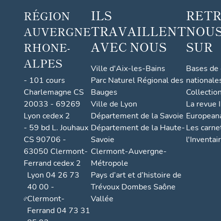
ILS
RET
RÉGION
TRAVAILLENT
NOUS
AUVERGNE
AVEC NOUS
SUR
RHONE-
ALPES
Ville d'Aix-les-Bains
Bases de
- 101 cours
Parc Naturel Régional des
nationale
Charlemagne CS
Bauges
Collectio
20033 - 69269
Ville de Lyon
La revue I
Lyon cedex 2
Département de la Savoie
European
- 59 bd L. Jouhaux
Département de la Haute-
Les carne
CS 90706 -
Savoie
l'Inventai
63050 Clermont-
Clermont-Auvergne-
Ferrand cedex 2
Métropole
Lyon 04 26 73
Pays d’art et d’histoire de
40 00 -
Trévoux Dombes Saône
Clermont-
Vallée
Ferrand 04 73 31