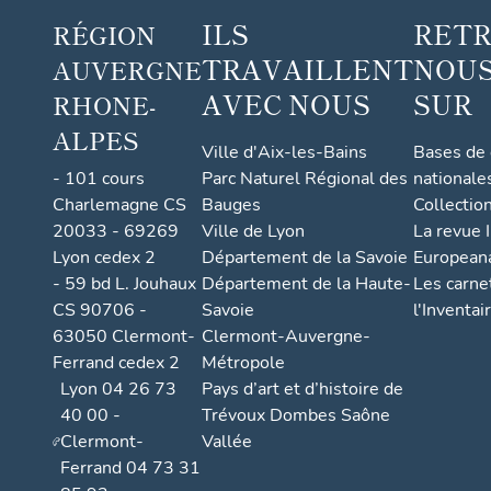
ILS
RET
RÉGION
TRAVAILLENT
NOUS
AUVERGNE
AVEC NOUS
SUR
RHONE-
ALPES
Ville d'Aix-les-Bains
Bases de
- 101 cours
Parc Naturel Régional des
nationale
Charlemagne CS
Bauges
Collectio
20033 - 69269
Ville de Lyon
La revue I
Lyon cedex 2
Département de la Savoie
European
- 59 bd L. Jouhaux
Département de la Haute-
Les carne
CS 90706 -
Savoie
l'Inventai
63050 Clermont-
Clermont-Auvergne-
Ferrand cedex 2
Métropole
Lyon 04 26 73
Pays d’art et d’histoire de
40 00 -
Trévoux Dombes Saône
Clermont-
Vallée
Ferrand 04 73 31