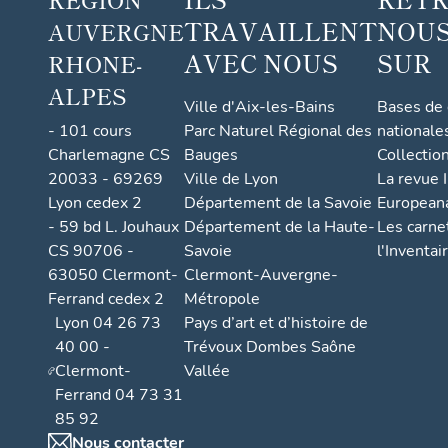
TRAVAILLENT
NOUS
AUVERGNE
AVEC NOUS
SUR
RHONE-
ALPES
Ville d'Aix-les-Bains
Bases de
- 101 cours
Parc Naturel Régional des
nationale
Charlemagne CS
Bauges
Collectio
20033 - 69269
Ville de Lyon
La revue I
Lyon cedex 2
Département de la Savoie
European
- 59 bd L. Jouhaux
Département de la Haute-
Les carne
CS 90706 -
Savoie
l'Inventai
63050 Clermont-
Clermont-Auvergne-
Ferrand cedex 2
Métropole
Lyon 04 26 73
Pays d’art et d’histoire de
40 00 -
Trévoux Dombes Saône
Clermont-
Vallée
Ferrand 04 73 31
85 92
Nous contacter