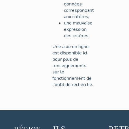
données
correspondant
aux critères,
une mauvaise
expression
des critères.
Une aide en ligne
est disponible
ici
pour plus de
renseignements
sur le
fonctionnement de
l'outil de recherche.
ILS
RET
RÉGION