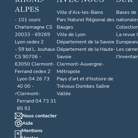
ALPES
Ville d'Aix-les-Bains
Bases de
- 101 cours
Parc Naturel Régional des
nationale
Charlemagne CS
Bauges
Collectio
20033 - 69269
Ville de Lyon
La revue I
Lyon cedex 2
Département de la Savoie
European
- 59 bd L. Jouhaux
Département de la Haute-
Les carne
CS 90706 -
Savoie
l'Inventai
63050 Clermont-
Clermont-Auvergne-
Ferrand cedex 2
Métropole
Lyon 04 26 73
Pays d’art et d’histoire de
40 00 -
Trévoux Dombes Saône
Clermont-
Vallée
Ferrand 04 73 31
85 92
Nous contacter
Aide
Mentions