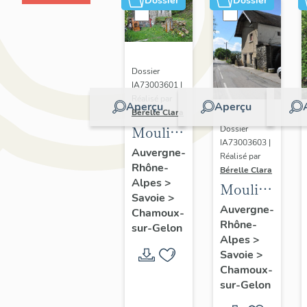
Dossier
Dossier
Dossier
IA73003601 |
Réalisé par
Aperçu
Aperçu
Bérelle Clara
Moulin
Dossier
IA73003603 |
à farine
Auvergne-
Réalisé par
Rhône-
Bertholet
Bérelle Clara
Alpes
>
Moulin
actuellement
Savoie
>
à huile
sans
Auvergne-
Chamoux-
Rhône-
et
affectation
sur-Gelon
Alpes
>
scierie
Savoie
>
du
Chamoux-
comte
sur-Gelon
de