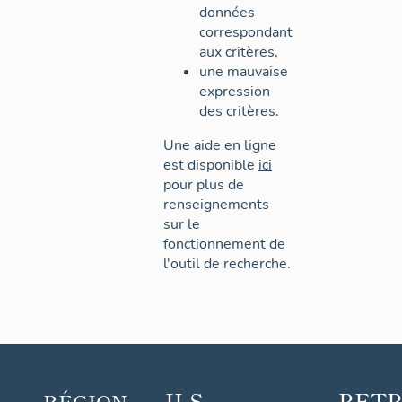
données
correspondant
aux critères,
une mauvaise
expression
des critères.
Une aide en ligne
est disponible
ici
pour plus de
renseignements
sur le
fonctionnement de
l'outil de recherche.
ILS
RET
RÉGION