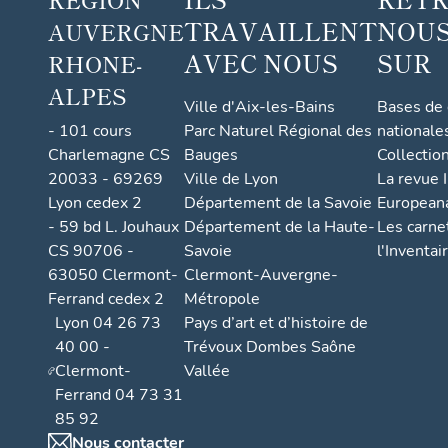
TRAVAILLENT
NOUS
AUVERGNE
AVEC NOUS
SUR
RHONE-
ALPES
Ville d'Aix-les-Bains
Bases de
- 101 cours
Parc Naturel Régional des
nationale
Charlemagne CS
Bauges
Collectio
20033 - 69269
Ville de Lyon
La revue I
Lyon cedex 2
Département de la Savoie
European
- 59 bd L. Jouhaux
Département de la Haute-
Les carne
CS 90706 -
Savoie
l'Inventai
63050 Clermont-
Clermont-Auvergne-
Ferrand cedex 2
Métropole
Lyon 04 26 73
Pays d’art et d’histoire de
40 00 -
Trévoux Dombes Saône
Clermont-
Vallée
Ferrand 04 73 31
85 92
Nous contacter