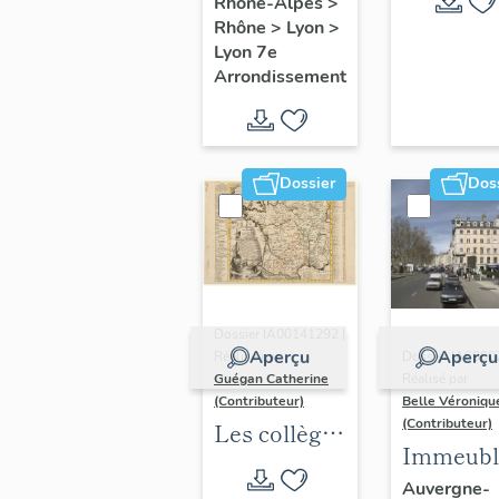
Rhône-Alpes
>
Rhône
>
Lyon
>
Lyon 7e
Arrondissement
Dossier
Dos
Dossier IA00141292 |
Aperçu
Aperçu
Réalisé par
Dossier IA6900
Guégan Catherine
Réalisé par
(Contributeur)
Belle Véroniqu
(Contributeur)
Les collèges
Immeubl
jésuites
du secte
Auvergne-
d'Ancien