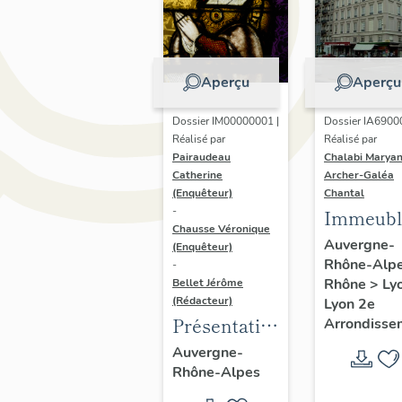
Aperçu
Aperçu
Dossier IM00000001 |
Dossier IA6900
Réalisé par
Réalisé par
Pairaudeau
Chalabi Maryan
Catherine
Archer-Galéa
(Enquêteur)
Chantal
-
Immeubl
Chausse Véronique
Auvergne-
(Enquêteur)
Rhône-Alp
-
Rhône
>
Ly
Bellet Jérôme
(Rédacteur)
Lyon 2e
Présentation
Arrondisse
de
Auvergne-
Rhône-Alpes
l'opération
d'inventaire