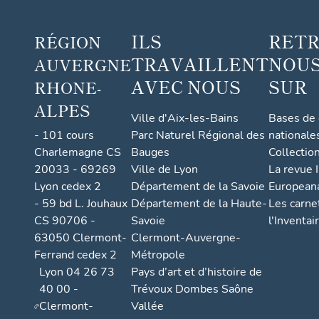
ILS
RET
RÉGION
TRAVAILLENT
NOUS
AUVERGNE
AVEC NOUS
SUR
RHONE-
ALPES
Ville d'Aix-les-Bains
Bases de
- 101 cours
Parc Naturel Régional des
nationale
Charlemagne CS
Bauges
Collectio
20033 - 69269
Ville de Lyon
La revue I
Lyon cedex 2
Département de la Savoie
European
- 59 bd L. Jouhaux
Département de la Haute-
Les carne
CS 90706 -
Savoie
l'Inventai
63050 Clermont-
Clermont-Auvergne-
Ferrand cedex 2
Métropole
Lyon 04 26 73
Pays d’art et d’histoire de
40 00 -
Trévoux Dombes Saône
Clermont-
Vallée