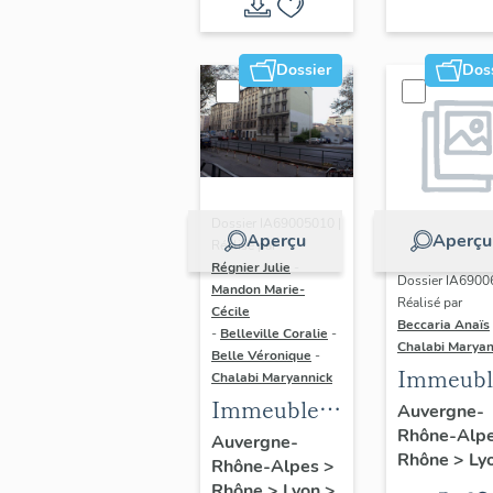
du vitrail
ancien de
Dossier
Dos
Rhône-
Alpes
(corpus
vitrearum)
Dossier IA69005010 |
Aperçu
Aperçu
Réalisé par
Régnier Julie
-
Dossier IA6900
Mandon Marie-
Réalisé par
Cécile
Beccaria Anaïs
-
Belleville Coralie
-
Chalabi Maryan
Belle Véronique
-
Immeubl
Chalabi Maryannick
Immeubles
des Ann
Auvergne-
Rhône-Alp
du secteur
Trente de
Auvergne-
Rhône
>
Ly
Rhône-Alpes
>
d'étude La
rive gau
Rhône
>
Lyon
>