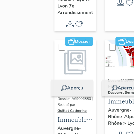
Guillotière
Lyon 7e
Arrondissement
Dossier
Dos
Dossier IA6900
Réalisé par
Aperçu
Aperçu
Ducouret Bern
Dossier IA69006880 |
Immeubl
Réalisé par
du quarti
Auvergne-
Guillot Catherine
Rhône-Alp
Saint-Niz
Immeubles,
Rhône
>
Ly
maisons
Auvergne-