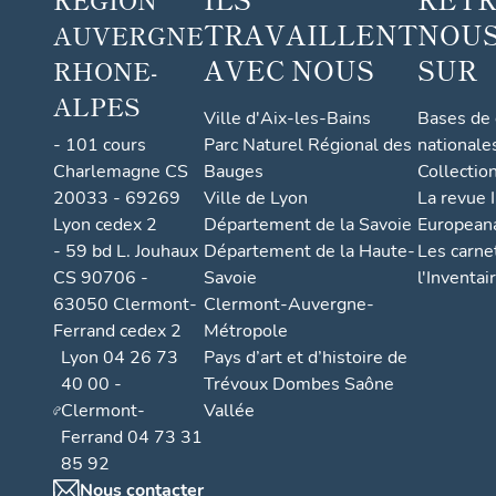
TRAVAILLENT
NOUS
AUVERGNE
AVEC NOUS
SUR
RHONE-
ALPES
Ville d'Aix-les-Bains
Bases de
- 101 cours
Parc Naturel Régional des
nationale
Charlemagne CS
Bauges
Collectio
20033 - 69269
Ville de Lyon
La revue I
Lyon cedex 2
Département de la Savoie
European
- 59 bd L. Jouhaux
Département de la Haute-
Les carne
CS 90706 -
Savoie
l'Inventai
63050 Clermont-
Clermont-Auvergne-
Ferrand cedex 2
Métropole
Lyon 04 26 73
Pays d’art et d’histoire de
40 00 -
Trévoux Dombes Saône
Clermont-
Vallée
Ferrand 04 73 31
85 92
Nous contacter