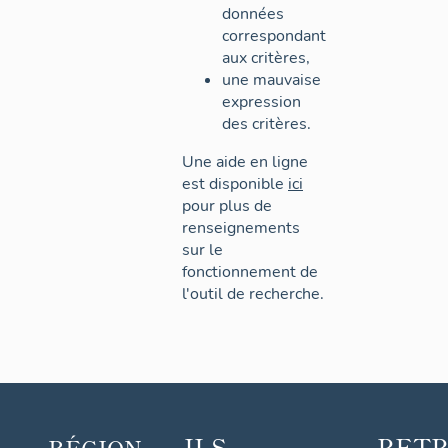
données
correspondant
aux critères,
une mauvaise
expression
des critères.
Une aide en ligne
est disponible
ici
pour plus de
renseignements
sur le
fonctionnement de
l'outil de recherche.
ILS
RET
RÉGION