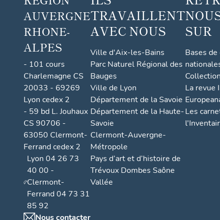
TRAVAILLENT
NOUS
AUVERGNE
AVEC NOUS
SUR
RHONE-
ALPES
Ville d'Aix-les-Bains
Bases de
- 101 cours
Parc Naturel Régional des
nationale
Charlemagne CS
Bauges
Collectio
20033 - 69269
Ville de Lyon
La revue I
Lyon cedex 2
Département de la Savoie
European
- 59 bd L. Jouhaux
Département de la Haute-
Les carne
CS 90706 -
Savoie
l'Inventai
63050 Clermont-
Clermont-Auvergne-
Ferrand cedex 2
Métropole
Lyon 04 26 73
Pays d’art et d’histoire de
40 00 -
Trévoux Dombes Saône
Clermont-
Vallée
Ferrand 04 73 31
85 92
Nous contacter