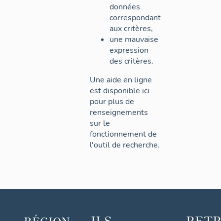
données
correspondant
aux critères,
une mauvaise
expression
des critères.
Une aide en ligne
est disponible
ici
pour plus de
renseignements
sur le
fonctionnement de
l'outil de recherche.
ILS
RET
RÉGION