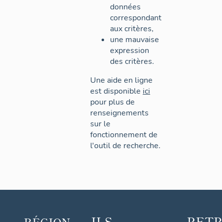
données
correspondant
aux critères,
une mauvaise
expression
des critères.
Une aide en ligne
est disponible
ici
pour plus de
renseignements
sur le
fonctionnement de
l'outil de recherche.
ILS
RET
RÉGION