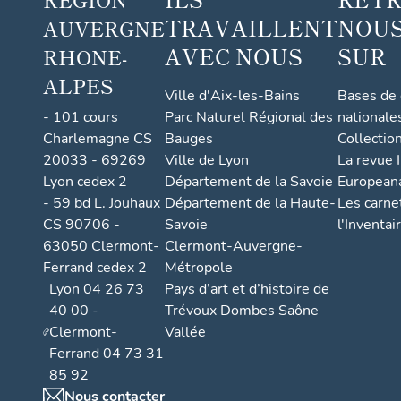
TRAVAILLENT
NOUS
AUVERGNE
AVEC NOUS
SUR
RHONE-
ALPES
Ville d'Aix-les-Bains
Bases de
- 101 cours
Parc Naturel Régional des
nationale
Charlemagne CS
Bauges
Collectio
20033 - 69269
Ville de Lyon
La revue I
Lyon cedex 2
Département de la Savoie
European
- 59 bd L. Jouhaux
Département de la Haute-
Les carne
CS 90706 -
Savoie
l'Inventai
63050 Clermont-
Clermont-Auvergne-
Ferrand cedex 2
Métropole
Lyon 04 26 73
Pays d’art et d’histoire de
40 00 -
Trévoux Dombes Saône
Clermont-
Vallée
Ferrand 04 73 31
85 92
Nous contacter