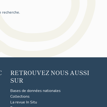
e recherche.
C
RETROUVEZ NOUS AUSSI
SUR
Bases de données nationales
Collections
La revue In Situ