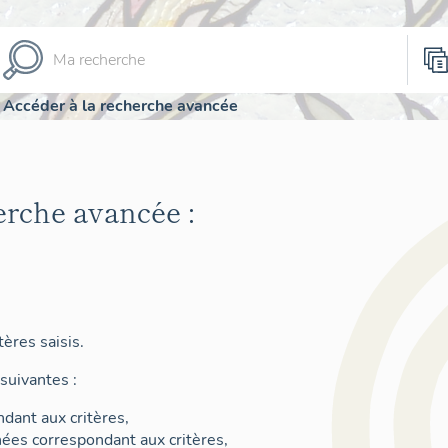
Accéder à la recherche avancée
erche avancée :
ères saisis.
suivantes :
dant aux critères,
nées correspondant aux critères,