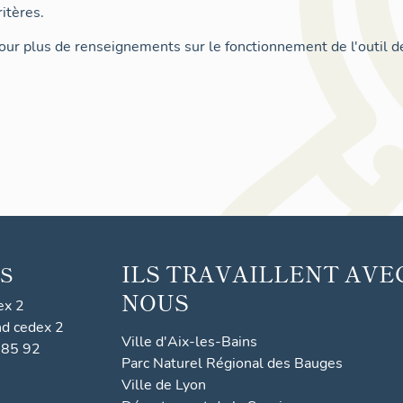
itères.
ur plus de renseignements sur le fonctionnement de l'outil d
ILS TRAVAILLENT AVE
S
NOUS
ex 2
nd cedex 2
Ville d'Aix-les-Bains
 85 92
Parc Naturel Régional des Bauges
Ville de Lyon