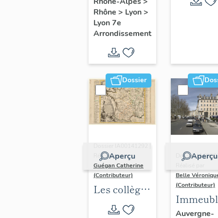
Rhône-Alpes
>
Rhône
>
Lyon
>
Lyon 7e
Arrondissement
Dossier
Dos
Dossier IA00141292 |
Aperçu
Aperçu
Réalisé par
Dossier IA6900
Guégan Catherine
Réalisé par
(Contributeur)
Belle Véroniqu
(Contributeur)
Les collèges
Immeubl
jésuites
du secte
Auvergne-
d'Ancien