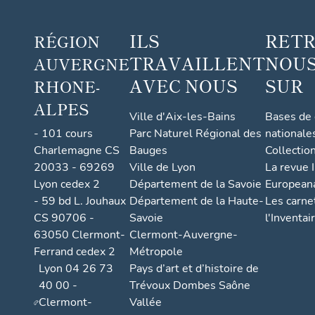
ILS
RET
RÉGION
TRAVAILLENT
NOUS
AUVERGNE
AVEC NOUS
SUR
RHONE-
ALPES
Ville d'Aix-les-Bains
Bases de
- 101 cours
Parc Naturel Régional des
nationale
Charlemagne CS
Bauges
Collectio
20033 - 69269
Ville de Lyon
La revue I
Lyon cedex 2
Département de la Savoie
European
- 59 bd L. Jouhaux
Département de la Haute-
Les carne
CS 90706 -
Savoie
l'Inventai
63050 Clermont-
Clermont-Auvergne-
Ferrand cedex 2
Métropole
Lyon 04 26 73
Pays d’art et d’histoire de
40 00 -
Trévoux Dombes Saône
Clermont-
Vallée