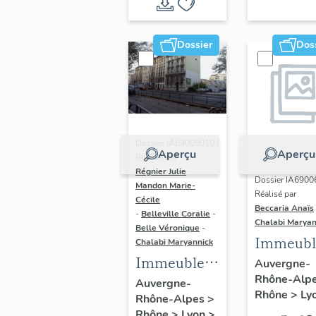
du vitrail
ancien de
Dossier
Dos
Rhône-
Alpes
(corpus
vitrearum)
Dossier IA69005010 |
Aperçu
Aperçu
Réalisé par
Régnier Julie
-
Dossier IA6900
Mandon Marie-
Réalisé par
Cécile
Beccaria Anaïs
-
Belleville Coralie
-
Chalabi Maryan
Belle Véronique
-
Immeubl
Chalabi Maryannick
Immeubles
des Ann
Auvergne-
Rhône-Alp
du secteur
Trente de
Auvergne-
Rhône
>
Ly
Rhône-Alpes
>
d'étude La
rive gau
Rhône
>
Lyon
>