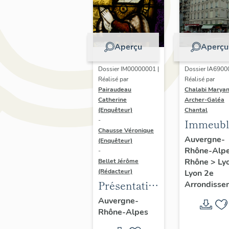
Aperçu
Aperçu
Dossier IM00000001 |
Dossier IA6900
Réalisé par
Réalisé par
Pairaudeau
Chalabi Maryan
Catherine
Archer-Galéa
(Enquêteur)
Chantal
-
Immeubl
Chausse Véronique
Auvergne-
(Enquêteur)
Rhône-Alp
-
Rhône
>
Ly
Bellet Jérôme
(Rédacteur)
Lyon 2e
Présentation
Arrondisse
de
Auvergne-
Rhône-Alpes
l'opération
d'inventaire