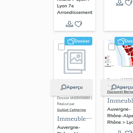
Guillotière
Lyon 7e
Arrondissement
Dossier
Dos
Dossier IA6900
Réalisé par
Aperçu
Aperçu
Ducouret Bern
Dossier IA69006880 |
Immeubl
Réalisé par
du quarti
Auvergne-
Guillot Catherine
Rhône-Alp
Saint-Niz
Immeubles,
Rhône
>
Ly
maisons
Auvergne-