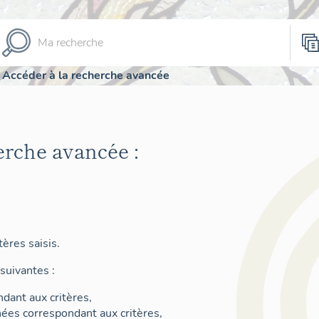
Accéder à la recherche avancée
erche avancée :
ères saisis.
suivantes :
dant aux critères,
nées correspondant aux critères,