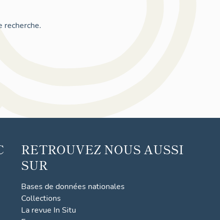
e recherche.
C
RETROUVEZ NOUS AUSSI
SUR
Bases de données nationales
Collections
La revue In Situ