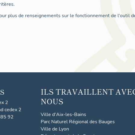
itères.
ur plus de renseignements sur le fonctionnement de l'outil d
ILS TRAVAILLENT AVE
S
NOUS
ex 2
nd cedex 2
Ville d'Aix-les-Bains
 85 92
Parc Naturel Régional des Bauges
Ville de Lyon