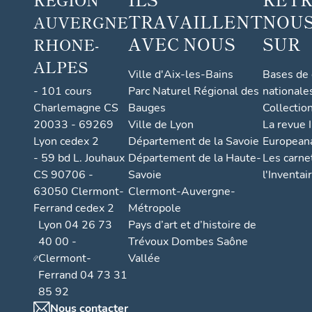
TRAVAILLENT
NOUS
AUVERGNE
AVEC NOUS
SUR
RHONE-
ALPES
Ville d'Aix-les-Bains
Bases de
- 101 cours
Parc Naturel Régional des
nationale
Charlemagne CS
Bauges
Collectio
20033 - 69269
Ville de Lyon
La revue I
Lyon cedex 2
Département de la Savoie
European
- 59 bd L. Jouhaux
Département de la Haute-
Les carne
CS 90706 -
Savoie
l'Inventai
63050 Clermont-
Clermont-Auvergne-
Ferrand cedex 2
Métropole
Lyon 04 26 73
Pays d’art et d’histoire de
40 00 -
Trévoux Dombes Saône
Clermont-
Vallée
Ferrand 04 73 31
85 92
Nous contacter