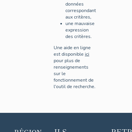
données
correspondant
aux critères,
une mauvaise
expression
des critères.
Une aide en ligne
est disponible
ici
pour plus de
renseignements
sur le
fonctionnement de
l'outil de recherche.
ILS
RET
RÉGION