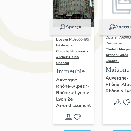
Aperçu
Aperçu
Dossier IA6900
Dossier IA69000496 |
Réalisé par
Réalisé par
Chalabi Maryan
Chalabi Maryannick
-
Archer-Galéa
Archer-Galéa
Chantal
Chantal
Maisons
Immeuble
Auvergne-
Auvergne-
Rhône-Alp
Rhône-Alpes
>
Rhône
>
Ly
Rhône
>
Lyon
>
Lyon 2e
Arrondissement