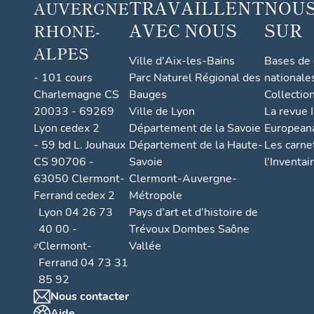
TRAVAILLENT
NOUS
AUVERGNE
AVEC NOUS
SUR
RHONE-
ALPES
Ville d'Aix-les-Bains
Bases de
- 101 cours
Parc Naturel Régional des
nationale
Charlemagne CS
Bauges
Collectio
20033 - 69269
Ville de Lyon
La revue I
Lyon cedex 2
Département de la Savoie
European
- 59 bd L. Jouhaux
Département de la Haute-
Les carne
CS 90706 -
Savoie
l'Inventai
63050 Clermont-
Clermont-Auvergne-
Ferrand cedex 2
Métropole
Lyon 04 26 73
Pays d’art et d’histoire de
40 00 -
Trévoux Dombes Saône
Clermont-
Vallée
Ferrand 04 73 31
85 92
Nous contacter
Aide