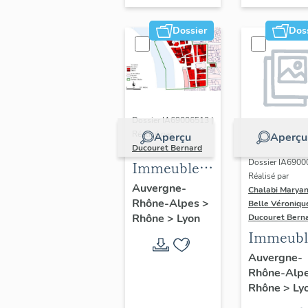
Dossier
Dos
Dossier IA69006513 |
Réalisé par
Aperçu
Aperçu
Ducouret Bernard
Dossier IA6900
Immeubles
Réalisé par
du quartier
Auvergne-
Chalabi Maryan
Rhône-Alpes
>
Saint-Nizier
Belle Véroniqu
Rhône
>
Lyon
Ducouret Bern
Immeubl
Auvergne-
Rhône-Alp
Rhône
>
Ly