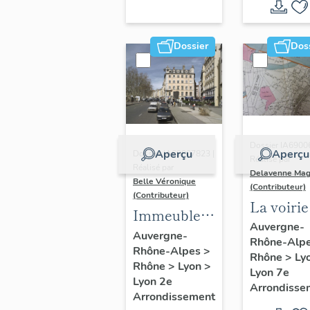
Dossier
Dos
Dossier IA6900
Aperçu
Aperçu
Dossier IA69007823 |
Réalisé par
Réalisé par
Delavenne Mag
Belle Véronique
(Contributeur)
(Contributeur)
La voirie
Immeubles
secteur
Auvergne-
du secteur
Auvergne-
Rhône-Alp
d'étude
Rhône-Alpes
>
des
Rhône
>
Ly
"Saint-
Rhône
>
Lyon
>
Jacobins
Lyon 7e
André"
Lyon 2e
Arrondisse
Arrondissement
(Lyon 7e