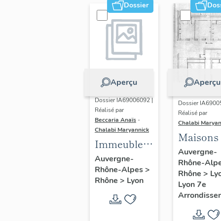
Dossier
Dos
Aperçu
Aperçu
Dossier IA69006092 |
Dossier IA6900
Réalisé par
Réalisé par
Beccaria Anaïs
-
Chalabi Maryan
Chalabi Maryannick
Maisons
Immeubles
Auvergne-
des Années
Auvergne-
Rhône-Alp
Rhône-Alpes
>
Trente de la
Rhône
>
Ly
Rhône
>
Lyon
rive gauche
Lyon 7e
Arrondisse