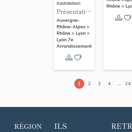
d'étude
(Contributeur)
Rhône
>
Ly
Lyon
Présentation
du secteur
Auvergne-
Rhône-Alpes
>
d'étude
Rhône
>
Lyon
>
Lyon
Lyon 7e
Guillotière
Arrondissement
1
2
3
4
...
24
ILS
RET
RÉGION