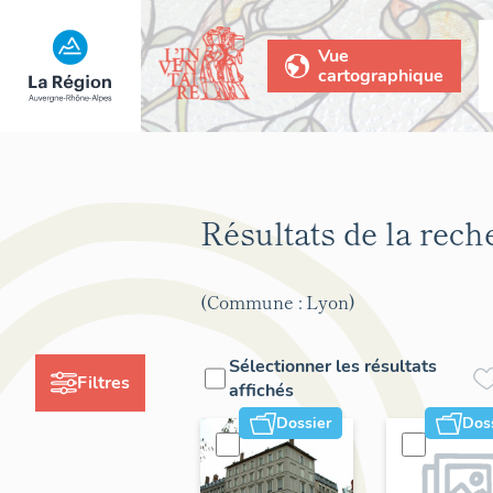
Vue
cartographique
Résultats de la rec
(Commune : Lyon)
Sélectionner les résultats
Filtres
affichés
Dossier
Dos