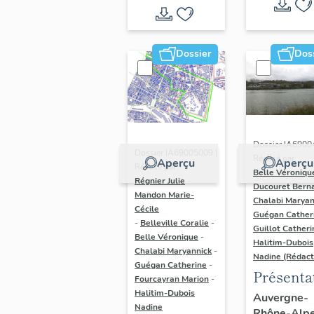
Dossier
Dos
Dossier IA6900
Dossier IA69005009 |
Réalisé par
Aperçu
Aperçu
Réalisé par
Belle Véroniqu
Régnier Julie
-
Ducouret Bern
Mandon Marie-
Chalabi Maryan
Cécile
Guégan Cather
-
Belleville Coralie
-
Guillot Catheri
Belle Véronique
-
Halitim-Dubois
Chalabi Maryannick
-
Nadine (Rédact
Guégan Catherine
-
Présenta
Fourcayran Marion
-
du secte
Halitim-Dubois
Auvergne-
Nadine
Rhône-Alp