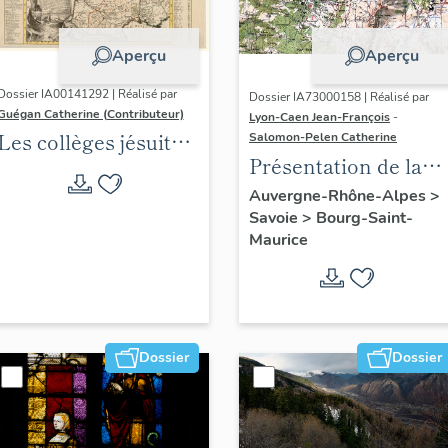
Aperçu
Aperçu
Dossier IA00141292 | Réalisé par
Dossier IA73000158 | Réalisé par
Guégan Catherine (Contributeur)
Lyon-Caen Jean-François
-
Les collèges jésuites
Salomon-Pelen Catherine
Présentation de la
d'Ancien Régime
commune de Bourg-
(1556-1763) dans la
Auvergne-Rhône-Alpes
>
Savoie
>
Bourg-Saint-
Saint-Maurice
région Auvergne-
Maurice
Rhône-Alpes
(DOSSIER EN
COURS)
Dossier
Dossier