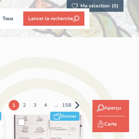
Ma sélection
(0)
Tous
Lancer la recherche
1
2
3
4
...
158
Aperçu
Dossier
Carte