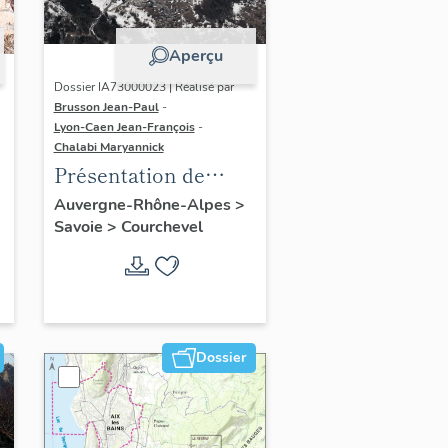
Aperçu
Dossier IA73000023 | Réalisé par
Brusson Jean-Paul
-
Lyon-Caen Jean-François
-
Chalabi Maryannick
Présentation de
l'aire d'étude
Auvergne-Rhône-Alpes
>
Savoie
>
Courchevel
Courchevel 1850
Dossier