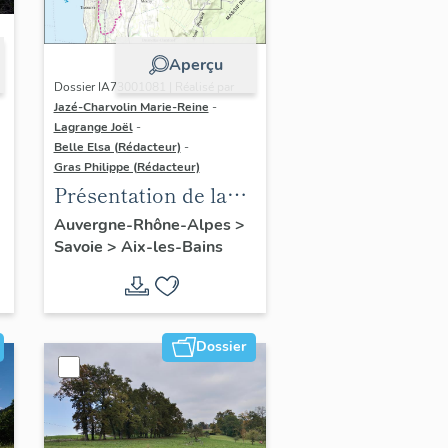
Aperçu
Dossier IA73001081 | Réalisé par
Jazé-Charvolin Marie-Reine
-
Lagrange Joël
-
Belle Elsa (Rédacteur)
-
Gras Philippe (Rédacteur)
Présentation de la
commune d'Aix-les-
Auvergne-Rhône-Alpes
>
Savoie
>
Aix-les-Bains
Bains
Dossier