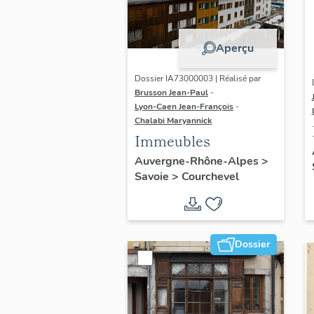
Aperçu
Dossier IA73000003 | Réalisé par
Brusson Jean-Paul
-
Lyon-Caen Jean-François
-
Chalabi Maryannick
Immeubles
Auvergne-Rhône-Alpes
>
Savoie
>
Courchevel
Dossier