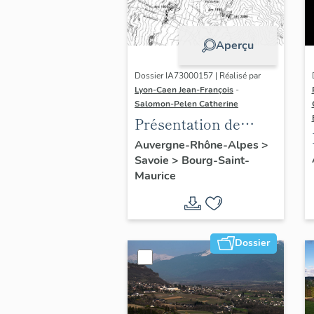
Aperçu
Dossier IA73000157 | Réalisé par
Lyon-Caen Jean-François
-
Salomon-Pelen Catherine
Présentation de
l'étude du
Auvergne-Rhône-Alpes
>
Savoie
>
Bourg-Saint-
patrimoine
Maurice
architectural de la
station des Arcs
Dossier