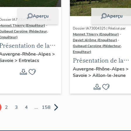
Aperçu
Aperçu
Dossier IA73004342 | Réalisé par
Monnet Thierry (Enquêteur)
-
Dossier IA73004325 | Réalisé par
Guibaud Caroline (Rédacteur,
Monnet Thierry (Enquêteur)
-
Enquêteur)
Daviet Jérôme (Enquêteur)
-
Présentation de la
Guibaud Caroline (Rédacteur,
commune d'Épersy
Enquêteur)
Auvergne-Rhône-Alpes
>
Présentation de la
Savoie
>
Entrelacs
commune d'Aillon-le
Auvergne-Rhône-Alpes
>
Savoie
>
Aillon-le-Jeune
Jeune
2
3
4
...
158