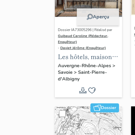
Aperçu
Dossier IA73005296 | Réalisé par
Guibaud Caroline (Rédacteur,
Enquêteur)
-
Daviet Jérôme (Enquêteur)
Les hôtels, maisons
et immeubles du
Auvergne-Rhône-Alpes
>
Savoie
>
Saint-Pierre-
bourg de Saint-
d'Albigny
Pierre-d'Albigny
Dossier