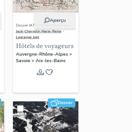
Aperçu
Dossier IA73001080 | Réalisé par
Jazé-Charvolin Marie-Reine
-
Lagrange Joël
Hôtels de voyageurs
Auvergne-Rhône-Alpes
>
Savoie
>
Aix-les-Bains
Dossier