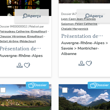
Dossier IA73003052 | Réalisé par
Aperçu
Aperçu
Lyon-Caen Jean-François
-
Salomon-Pelen Catherine
-
Dossier IM00000002 | Réalisé par
Chalabi Maryannick
Pairaudeau Catherine (Enquêteur)
-
Présentation de
Chausse Véronique (Enquêteur)
-
l'aire d'étude les
Bellet Jérôme (Rédacteur)
Auvergne-Rhône-Alpes
>
Présentation de
Savoie
>
Montricher-
Karellis
Albanne
l'aire d'étude du
Auvergne-Rhône-Alpes
recensement du
vitrail ancien de
Rhône-Alpes
Dossier
Dossier