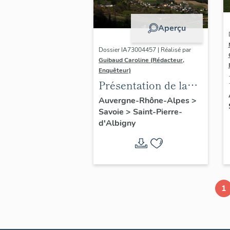
Aperçu
Dossier IA73004457 | Réalisé par
Guibaud Caroline (Rédacteur,
Enquêteur)
Présentation de la
commune de Saint-
Auvergne-Rhône-Alpes
>
Savoie
>
Saint-Pierre-
Pierre-d'Albigny
d'Albigny
1