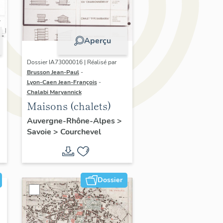
Aperçu
Dossier IA73000016 | Réalisé par
Brusson Jean-Paul
-
Lyon-Caen Jean-François
-
Chalabi Maryannick
Maisons (chalets)
Auvergne-Rhône-Alpes
>
Savoie
>
Courchevel
Dossier