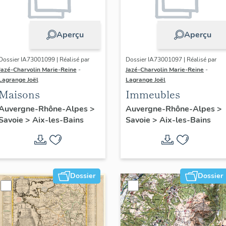
Aperçu
Aperçu
Dossier IA73001099 | Réalisé par
Dossier IA73001097 | Réalisé par
Jazé-Charvolin Marie-Reine
-
Jazé-Charvolin Marie-Reine
-
Lagrange Joël
Lagrange Joël
Maisons
Immeubles
Auvergne-Rhône-Alpes
>
Auvergne-Rhône-Alpes
>
Savoie
>
Aix-les-Bains
Savoie
>
Aix-les-Bains
Dossier
Dossier