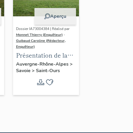
Aperçu
Dossier IA73004384 | Réalisé par
Monnet Thierry (Enquêteur)
-
Guibaud Caroline (Rédacteur,
Enquêteur)
Présentation de la
commune de Saint-
Auvergne-Rhône-Alpes
>
-
Savoie
>
Saint-Ours
Ours