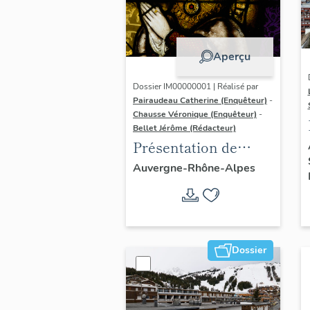
Aperçu
Dossier IM00000001 | Réalisé par
Pairaudeau Catherine (Enquêteur)
-
Chausse Véronique (Enquêteur)
-
Bellet Jérôme (Rédacteur)
Présentation de
l'opération
Auvergne-Rhône-Alpes
d'inventaire du
vitrail ancien de
Rhône-Alpes (corpus
vitrearum)
Dossier