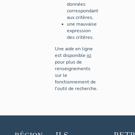
données
correspondant
aux critères,
une mauvaise
expression
des critères.
Une aide en ligne
est disponible
ici
pour plus de
renseignements
sur le
fonctionnement de
l'outil de recherche.
ILS
RET
RÉGION