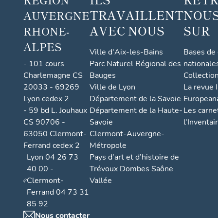
TRAVAILLENT
NOUS
AUVERGNE
AVEC NOUS
SUR
RHONE-
ALPES
Ville d'Aix-les-Bains
Bases de
- 101 cours
Parc Naturel Régional des
nationale
Charlemagne CS
Bauges
Collectio
20033 - 69269
Ville de Lyon
La revue I
Lyon cedex 2
Département de la Savoie
European
- 59 bd L. Jouhaux
Département de la Haute-
Les carne
CS 90706 -
Savoie
l'Inventai
63050 Clermont-
Clermont-Auvergne-
Ferrand cedex 2
Métropole
Lyon 04 26 73
Pays d’art et d’histoire de
40 00 -
Trévoux Dombes Saône
Clermont-
Vallée
Ferrand 04 73 31
85 92
Nous contacter