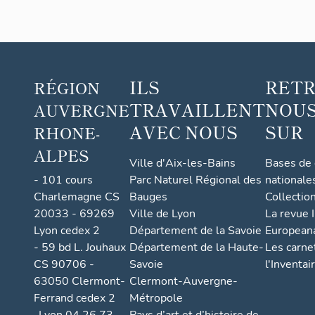
ILS
RET
RÉGION
TRAVAILLENT
NOUS
AUVERGNE
AVEC NOUS
SUR
RHONE-
ALPES
Ville d'Aix-les-Bains
Bases de
- 101 cours
Parc Naturel Régional des
nationale
Charlemagne CS
Bauges
Collectio
20033 - 69269
Ville de Lyon
La revue I
Lyon cedex 2
Département de la Savoie
European
- 59 bd L. Jouhaux
Département de la Haute-
Les carne
CS 90706 -
Savoie
l'Inventai
63050 Clermont-
Clermont-Auvergne-
Ferrand cedex 2
Métropole