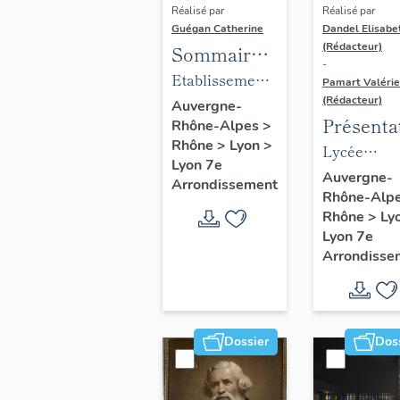
Réalisé par
Réalisé par
Guégan Catherine
Dandel Elisabe
(Rédacteur)
Sommaire
-
objets
Etablissement
Pamart Valérie
mobiliers :
(Rédacteur)
médical
Auvergne-
Présenta
Rhône-Alpes
>
Mobilier du
Clinique
Rhône
>
Lyon
>
des 1% d
Lycée
foyer
gynécologique
Lyon 7e
Lycée
profession
arménien
Auvergne-
et
Arrondissement
Rhône-Alp
Louise L
Louise Lab
de jeunes
d'accouchement
Rhône
>
Ly
filles Saint-
du docteur
Lyon 7e
Grégoire
Violet,
Arrondisse
actuellement
foyer arménien
de jeunes filles
Dossier
Dos
Saint-Grégoire