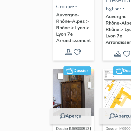
objets
Groupe
du mobil
Eglise
mobiliers
scolaire
Auvergne-
de l'églis
paroissiale
Auvergne-
Rhône-Alpes
>
du groupe
Gilbert-Dru
Rhône-Alp
paroissia
Notre-Dam
Rhône
>
Lyon
>
scolaire
Rhône
>
Ly
Notre-D
Saint-Louis
Lyon 7e
Lyon 7e
Gilbert-Dru
Saint-Lo
Arrondissement
Arrondisse
Dossier
Dos
Aperçu
Aperçu
Dossier IM69000912 |
Dossier IM6900