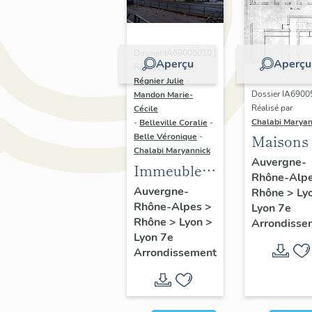
Dossier IA69005010 |
Aperçu
Aperçu
Réalisé par
Régnier Julie
-
Dossier IA6900
Mandon Marie-
Réalisé par
Cécile
Chalabi Maryan
-
Belleville Coralie
-
Belle Véronique
-
Maisons
Chalabi Maryannick
Auvergne-
Immeubles
Rhône-Alp
du secteur
Auvergne-
Rhône
>
Ly
Rhône-Alpes
>
d'étude La
Lyon 7e
Rhône
>
Lyon
>
Arrondisse
Guillotière
Lyon 7e
Arrondissement