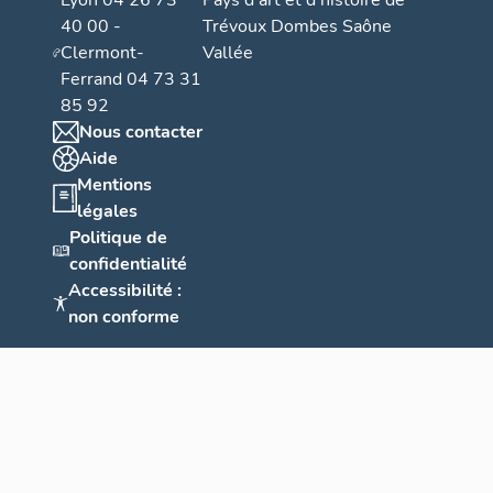
Lyon 04 26 73
Pays d’art et d’histoire de
40 00 -
Trévoux Dombes Saône
Clermont-
Vallée
Ferrand 04 73 31
85 92
Nous contacter
Aide
Mentions
légales
Politique de
confidentialité
Accessibilité :
non conforme