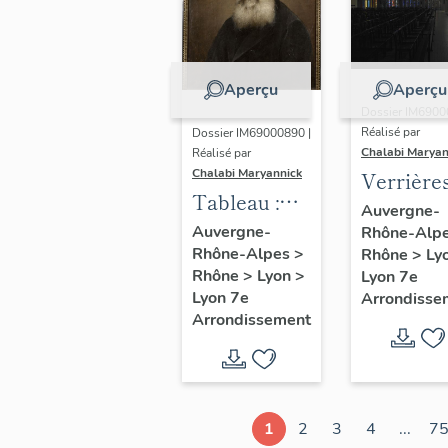
Aperçu
Aperçu
Dossier IM6900
Réalisé par
Dossier IM69000890 |
Chalabi Maryan
Réalisé par
Chalabi Maryannick
Verrière
Tableau :
Auvergne-
portrait du
Auvergne-
Rhône-Alp
Rhône-Alpes
>
Père
Rhône
>
Ly
Rhône
>
Lyon
>
Lyon 7e
Augustin
Lyon 7e
Arrondisse
Planque
Arrondissement
1
2
3
4
...
7