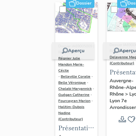
Dossier
Dos
Dossier IA6900
Dossier IA69005009 |
Aperçu
Aperçu
Réalisé par
Réalisé par
Delavenne Mag
Régnier Julie
-
(Contributeur)
Mandon Marie-
Présenta
Cécile
-
Belleville Coralie
-
du secte
Auvergne-
Belle Véronique
-
Rhône-Alp
d'étude
Chalabi Maryannick
-
Rhône
>
Ly
Guégan Catherine
-
"Saint-
Lyon 7e
Fourcayran Marion
-
André"
Arrondisse
Halitim-Dubois
(Lyon 7)
Nadine
(Contributeur)
Présentation