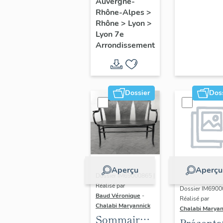
du secteur
Auvergne-
Rhône-Alpes
>
d'étude
Rhône
>
Lyon
>
Lyon
Lyon 7e
Guillotière
Arrondissement
Dossier
Dos
Aperçu
Aperçu
Dossier IM69000865 |
Réalisé par
Dossier IM6900
Baud Véronique
-
Réalisé par
Chalabi Maryannick
Chalabi Maryan
Sommaire
Présenta