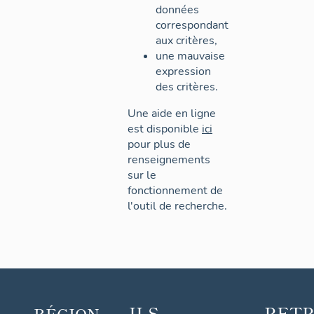
données
correspondant
aux critères,
une mauvaise
expression
des critères.
Une aide en ligne
est disponible
ici
pour plus de
renseignements
sur le
fonctionnement de
l'outil de recherche.
ILS
RET
RÉGION