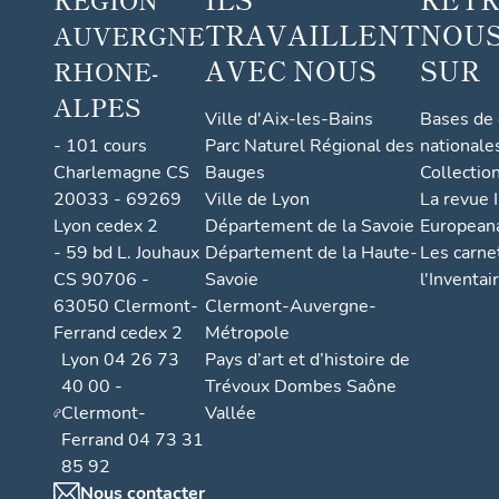
TRAVAILLENT
NOUS
AUVERGNE
AVEC NOUS
SUR
RHONE-
ALPES
Ville d'Aix-les-Bains
Bases de
- 101 cours
Parc Naturel Régional des
nationale
Charlemagne CS
Bauges
Collectio
20033 - 69269
Ville de Lyon
La revue I
Lyon cedex 2
Département de la Savoie
European
- 59 bd L. Jouhaux
Département de la Haute-
Les carne
CS 90706 -
Savoie
l'Inventai
63050 Clermont-
Clermont-Auvergne-
Ferrand cedex 2
Métropole
Lyon 04 26 73
Pays d’art et d’histoire de
40 00 -
Trévoux Dombes Saône
Clermont-
Vallée
Ferrand 04 73 31
85 92
Nous contacter