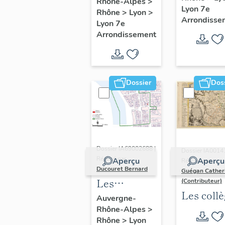
"Saint-
Rhône-Alpes
>
Lyon 7e
Rhône
>
Lyon
>
André"
Arrondisse
Lyon 7e
(Lyon 7e
Arrondissement
Dossier
Dos
Dossier IA69002688 |
Dossier IA0014
Réalisé par
Aperçu
Aperçu
Réalisé par
Ducouret Bernard
Guégan Cather
Les
(Contributeur)
Les coll
maisons du
Auvergne-
jésuites
Rhône-Alpes
>
quartier
Rhône
>
Lyon
d'Ancien