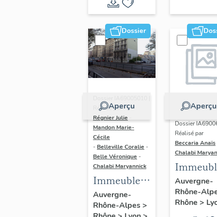
du vitrail
ancien de
Dossier
Dos
Rhône-
Alpes
(corpus
vitrearum)
Dossier IA69005010 |
Aperçu
Aperçu
Réalisé par
Régnier Julie
-
Dossier IA6900
Mandon Marie-
Réalisé par
Cécile
Beccaria Anaïs
-
Belleville Coralie
-
Chalabi Maryan
Belle Véronique
-
Immeubl
Chalabi Maryannick
Immeubles
des Ann
Auvergne-
Rhône-Alp
du secteur
Trente de
Auvergne-
Rhône
>
Ly
Rhône-Alpes
>
d'étude La
rive gau
Rhône
>
Lyon
>