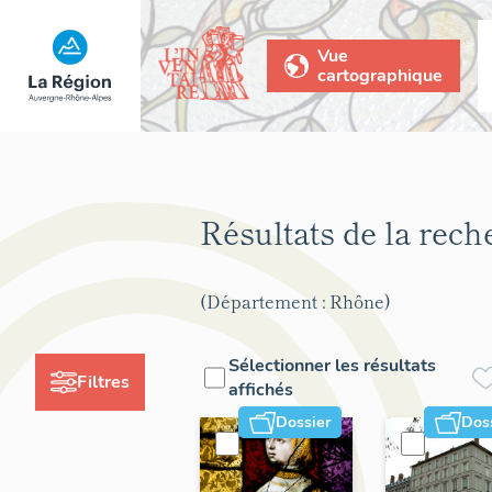
Vue
cartographique
Résultats de la rec
(Département : Rhône)
Sélectionner les résultats
Filtres
affichés
Dossier
Dos