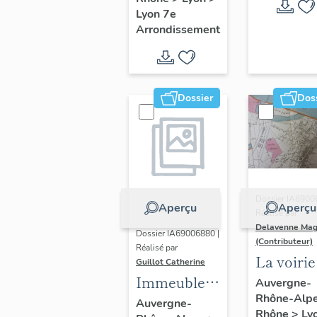
Guillotière
Lyon 7e
Arrondissement
Dossier
Dos
Dossier IA6900
Aperçu
Aperçu
Réalisé par
Delavenne Mag
Dossier IA69006880 |
(Contributeur)
Réalisé par
La voirie
Guillot Catherine
secteur
Immeubles,
Auvergne-
Rhône-Alp
d'étude
maisons
Auvergne-
Rhône
>
Ly