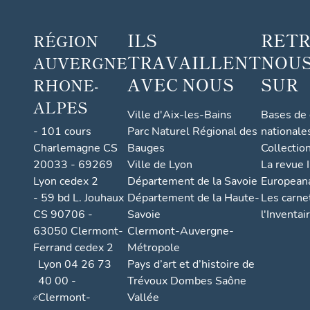
ILS
RET
RÉGION
TRAVAILLENT
NOUS
AUVERGNE
AVEC NOUS
SUR
RHONE-
ALPES
Ville d'Aix-les-Bains
Bases de
- 101 cours
Parc Naturel Régional des
nationale
Charlemagne CS
Bauges
Collectio
20033 - 69269
Ville de Lyon
La revue I
Lyon cedex 2
Département de la Savoie
European
- 59 bd L. Jouhaux
Département de la Haute-
Les carne
CS 90706 -
Savoie
l'Inventai
63050 Clermont-
Clermont-Auvergne-
Ferrand cedex 2
Métropole
Lyon 04 26 73
Pays d’art et d’histoire de
40 00 -
Trévoux Dombes Saône
Clermont-
Vallée