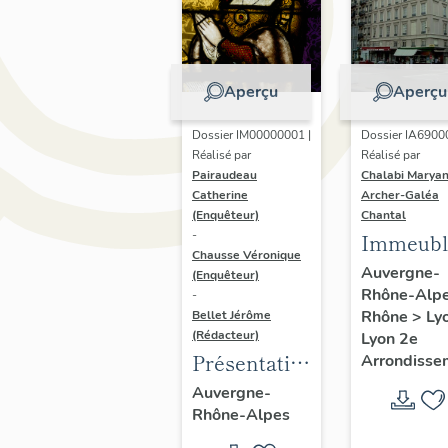
Aperçu
Aperçu
Dossier IM00000001 |
Dossier IA6900
Réalisé par
Réalisé par
Pairaudeau
Chalabi Maryan
Catherine
Archer-Galéa
(Enquêteur)
Chantal
-
Immeubl
Chausse Véronique
Auvergne-
(Enquêteur)
Rhône-Alp
-
Rhône
>
Ly
Bellet Jérôme
(Rédacteur)
Lyon 2e
Présentation
Arrondisse
de
Auvergne-
Rhône-Alpes
l'opération
d'inventaire