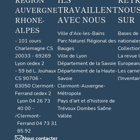
TRAVAILLENT
NOUS
AUVERGNE
AVEC NOUS
SUR
RHONE-
ALPES
Ville d'Aix-les-Bains
Bases de
- 101 cours
Parc Naturel Régional des
nationale
Charlemagne CS
Bauges
Collectio
20033 - 69269
Ville de Lyon
La revue I
Lyon cedex 2
Département de la Savoie
European
- 59 bd L. Jouhaux
Département de la Haute-
Les carne
CS 90706 -
Savoie
l'Inventai
63050 Clermont-
Clermont-Auvergne-
Ferrand cedex 2
Métropole
Lyon 04 26 73
Pays d’art et d’histoire de
40 00 -
Trévoux Dombes Saône
Clermont-
Vallée
Ferrand 04 73 31
85 92
Nous contacter