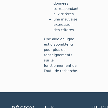
données
correspondant
aux critères,
une mauvaise
expression
des critères.
Une aide en ligne
est disponible
ici
pour plus de
renseignements
sur le
fonctionnement de
l'outil de recherche.
ILS
RET
RÉGION