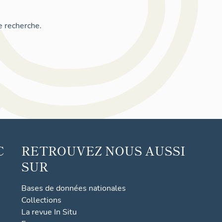
e recherche.
C
RETROUVEZ NOUS AUSSI
SUR
Bases de données nationales
Collections
La revue In Situ