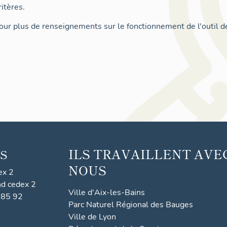
itères.
ur plus de renseignements sur le fonctionnement de l'outil d
ILS TRAVAILLENT AVE
S
NOUS
ex 2
nd cedex 2
Ville d'Aix-les-Bains
 85 92
Parc Naturel Régional des Bauges
Ville de Lyon