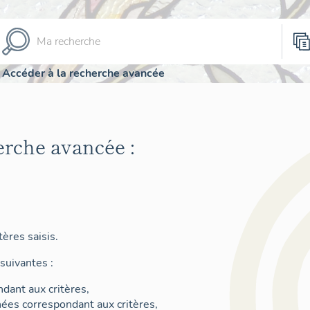
Accéder à la recherche avancée
erche avancée :
ères saisis.
suivantes :
dant aux critères,
nées correspondant aux critères,