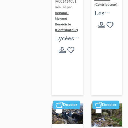
IA00141405 |
(Contributeur)
Réalisé par
Les
Renaud-
Morand
collèges
Bénédicte
jésuites
(Contributeur)
d'Ancien
Lycées
Régime
publics
(1556-
en
1763)
espace
dans la
urbain
région
(1802-
Auvergne-
1988)
Rhône-
Alpes
Dossier
Dossier
(DOSSIER
EN
COURS)