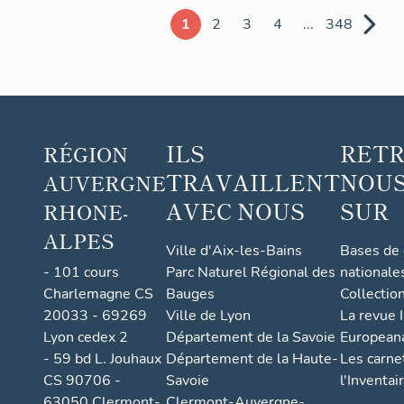
1
2
3
4
...
348
ILS
RET
RÉGION
TRAVAILLENT
NOUS
AUVERGNE
AVEC NOUS
SUR
RHONE-
ALPES
Ville d'Aix-les-Bains
Bases de
- 101 cours
Parc Naturel Régional des
nationale
Charlemagne CS
Bauges
Collectio
20033 - 69269
Ville de Lyon
La revue I
Lyon cedex 2
Département de la Savoie
European
- 59 bd L. Jouhaux
Département de la Haute-
Les carne
CS 90706 -
Savoie
l'Inventai
63050 Clermont-
Clermont-Auvergne-