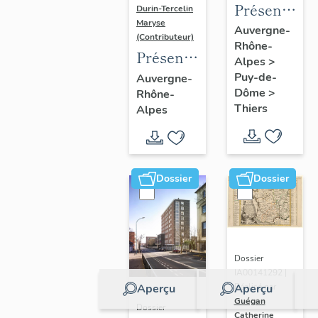
Présentatio
Durin-Tercelin
Maryse
de
Auvergne-
(Contributeur)
Rhône-
l'enquête
Présentation
Alpes
>
thématique
de
Puy-de-
Auvergne-
régionale
Dôme
>
Rhône-
l’opération
"Pentes
Thiers
Alpes
tissus et
de la
ornements
commune
liturgiques
de
en
Dossier
Dossier
Thiers"
Auvergne
Dossier
IA00141292 |
Aperçu
Aperçu
Réalisé par
Guégan
Dossier
Catherine