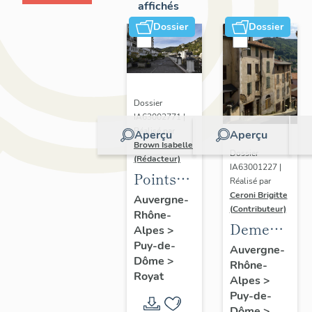
affichés
Dossier
Dossier
Dossier
IA63002771 |
Réalisé par
Aperçu
Aperçu
Brown Isabelle
Dossier
(Rédacteur)
IA63001227 |
Points
Réalisé par
de vue
Ceroni Brigitte
Auvergne-
(Contributeur)
Rhône-
sur le
Demeures
Alpes
>
paysage
Puy-de-
en site
Auvergne-
thermal
Dôme
>
Rhône-
de pente
Royat
Alpes
>
Puy-de-
Dôme
>