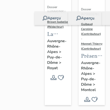
Dossier
Dossier
IA63002765 |
IA73003276 |
Réalisé par
Aperçu
Aperçu
Réalisé par
Brown Isabelle
Guibaud
(Rédacteur)
Caroline
La
(Contributeur)
-
station
Auvergne-
Monnet Thierry
Rhône-
thermale
(Contributeur)
Alpes
>
de
Présentatio
Puy-de-
Royat-
de la
Dôme
>
Auvergne-
Chamalières
Royat
Rhône-
commune
Alpes
>
de
Puy-de-
Montcel
Dôme
>
Montcel