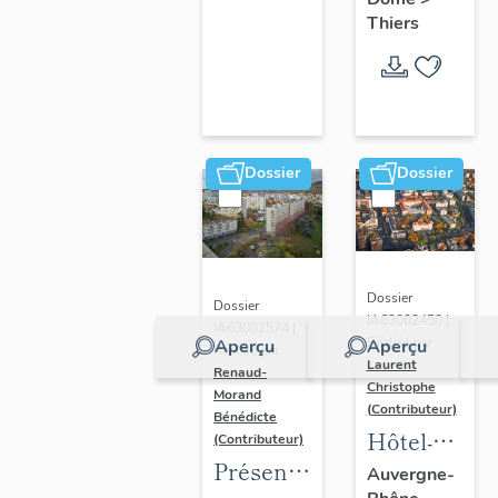
Thiers
Dossier
Dossier
Dossier
Dossier
IA63002450 |
IA63002574 |
Réalisé par
Aperçu
Aperçu
Réalisé par
Laurent
Renaud-
Christophe
Morand
(Contributeur)
Bénédicte
Hôtel-
(Contributeur)
Présentation
Dieu de
Auvergne-