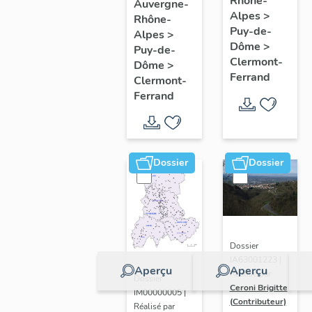
de
Rhône-
Clermont-
Auvergne-
Alpes
>
Rhône-
l'opération
Ferrand
Puy-de-
Alpes
>
ponctuelle
: les
Dôme
>
Puy-de-
"Muraille
raisons
Clermont-
Dôme
>
Ferrand
de
de
Clermont-
Ferrand
Chine"
l'étude
(de
Clermont-
Ferrand)
Dossier
Dossier
Dossier
IA63001223 |
Aperçu
Aperçu
Réalisé par
Dossier
Ceroni Brigitte
IM00000005 |
(Contributeur)
Réalisé par