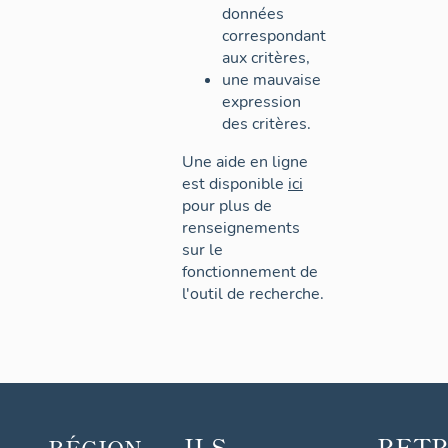
données
correspondant
aux critères,
une mauvaise
expression
des critères.
Une aide en ligne
est disponible
ici
pour plus de
renseignements
sur le
fonctionnement de
l'outil de recherche.
ILS
RET
RÉGION