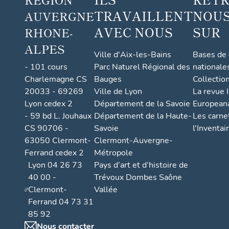
TRAVAILLENT
NOUS
AUVERGNE
AVEC NOUS
SUR
RHONE-
ALPES
Ville d'Aix-les-Bains
Bases de
- 101 cours
Parc Naturel Régional des
nationale
Charlemagne CS
Bauges
Collectio
20033 - 69269
Ville de Lyon
La revue I
Lyon cedex 2
Département de la Savoie
European
- 59 bd L. Jouhaux
Département de la Haute-
Les carne
CS 90706 -
Savoie
l'Inventai
63050 Clermont-
Clermont-Auvergne-
Ferrand cedex 2
Métropole
Lyon 04 26 73
Pays d’art et d’histoire de
40 00 -
Trévoux Dombes Saône
Clermont-
Vallée
Ferrand 04 73 31
85 92
Nous contacter