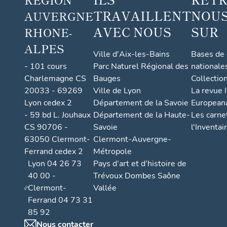
TRAVAILLENT
NOUS
AUVERGNE
AVEC NOUS
SUR
RHONE-
ALPES
Ville d'Aix-les-Bains
Bases de
- 101 cours
Parc Naturel Régional des
nationale
Charlemagne CS
Bauges
Collectio
20033 - 69269
Ville de Lyon
La revue I
Lyon cedex 2
Département de la Savoie
European
- 59 bd L. Jouhaux
Département de la Haute-
Les carne
CS 90706 -
Savoie
l'Inventai
63050 Clermont-
Clermont-Auvergne-
Ferrand cedex 2
Métropole
Lyon 04 26 73
Pays d’art et d’histoire de
40 00 -
Trévoux Dombes Saône
Clermont-
Vallée
Ferrand 04 73 31
85 92
Nous contacter