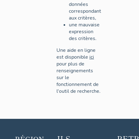
données
correspondant
aux critères,
une mauvaise
expression
des critères.
Une aide en ligne
est disponible
ici
pour plus de
renseignements
sur le
fonctionnement de
l'outil de recherche.
ILS
RET
RÉGION