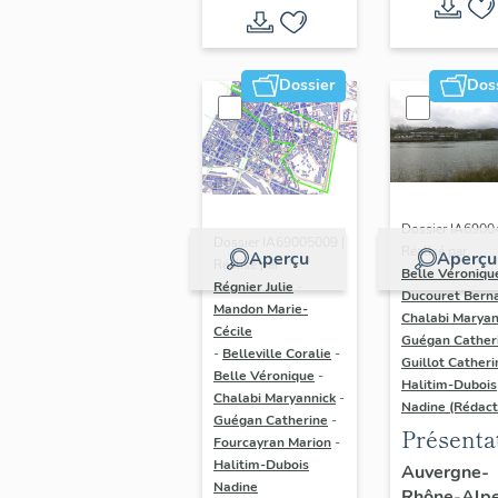
Dossier
Dos
Dossier IA6900
Dossier IA69005009 |
Réalisé par
Aperçu
Aperçu
Réalisé par
Belle Véroniqu
Régnier Julie
-
Ducouret Bern
Mandon Marie-
Chalabi Maryan
Cécile
Guégan Cather
-
Belleville Coralie
-
Guillot Catheri
Belle Véronique
-
Halitim-Dubois
Chalabi Maryannick
-
Nadine (Rédact
Guégan Catherine
-
Présenta
Fourcayran Marion
-
du secte
Halitim-Dubois
Auvergne-
Nadine
Rhône-Alp