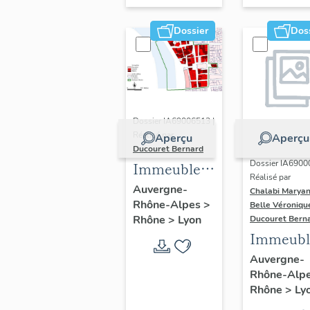
Dossier
Dos
Dossier IA69006513 |
Réalisé par
Aperçu
Aperçu
Ducouret Bernard
Dossier IA6900
Immeubles
Réalisé par
du quartier
Auvergne-
Chalabi Maryan
Rhône-Alpes
>
Saint-Nizier
Belle Véroniqu
Rhône
>
Lyon
Ducouret Bern
Immeubl
Auvergne-
Rhône-Alp
Rhône
>
Ly