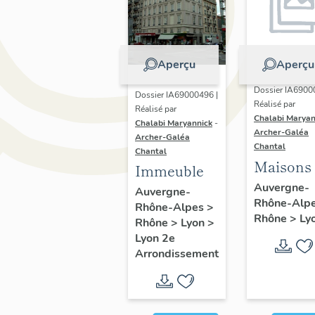
Aperçu
Aperçu
Dossier IA6900
Dossier IA69000496 |
Réalisé par
Réalisé par
Chalabi Maryan
Chalabi Maryannick
-
Archer-Galéa
Archer-Galéa
Chantal
Chantal
Maisons
Immeuble
Auvergne-
Auvergne-
Rhône-Alp
Rhône-Alpes
>
Rhône
>
Ly
Rhône
>
Lyon
>
Lyon 2e
Arrondissement