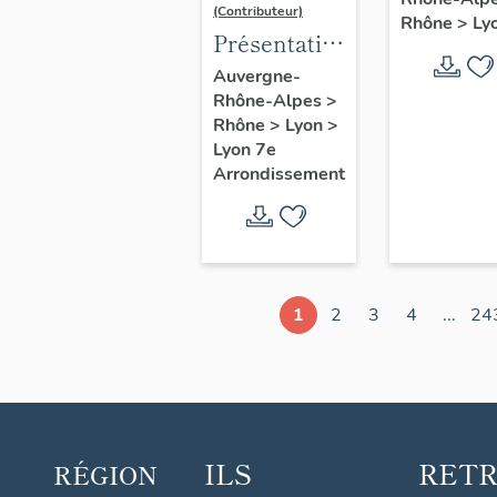
d'étude
(Contributeur)
Rhône
>
Ly
Lyon
Présentation
du secteur
Auvergne-
Rhône-Alpes
>
d'étude
Rhône
>
Lyon
>
Lyon
Lyon 7e
Guillotière
Arrondissement
1
2
3
4
...
24
ILS
RET
RÉGION