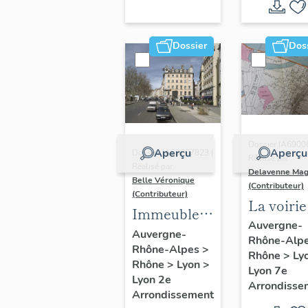
Dossier
Dos
Dossier IA6900
Aperçu
Aperçu
Dossier IA69007823 |
Réalisé par
Réalisé par
Delavenne Mag
Belle Véronique
(Contributeur)
(Contributeur)
La voirie
Immeubles
secteur
Auvergne-
du secteur
Auvergne-
Rhône-Alp
d'étude
Rhône-Alpes
>
des
Rhône
>
Ly
"Saint-
Rhône
>
Lyon
>
Jacobins
Lyon 7e
André"
Lyon 2e
Arrondisse
Arrondissement
(Lyon 7e