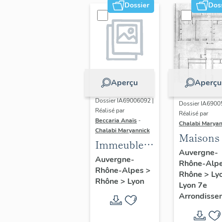
Dossier
Dos
Aperçu
Aperçu
Dossier IA69006092 |
Dossier IA6900
Réalisé par
Réalisé par
Beccaria Anaïs
-
Chalabi Maryan
Chalabi Maryannick
Maisons
Immeubles
Auvergne-
des Années
Auvergne-
Rhône-Alp
Rhône-Alpes
>
Trente de la
Rhône
>
Ly
Rhône
>
Lyon
rive gauche
Lyon 7e
Arrondisse