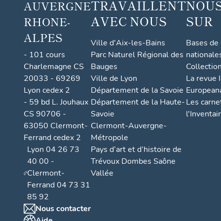
TRAVAILLENT
NOUS
AUVERGNE
AVEC NOUS
SUR
RHONE-
ALPES
Ville d'Aix-les-Bains
Bases de
- 101 cours
Parc Naturel Régional des
nationale
Charlemagne CS
Bauges
Collectio
20033 - 69269
Ville de Lyon
La revue I
Lyon cedex 2
Département de la Savoie
European
- 59 bd L. Jouhaux
Département de la Haute-
Les carne
CS 90706 -
Savoie
l'Inventai
63050 Clermont-
Clermont-Auvergne-
Ferrand cedex 2
Métropole
Lyon 04 26 73
Pays d’art et d’histoire de
40 00 -
Trévoux Dombes Saône
Clermont-
Vallée
Ferrand 04 73 31
85 92
Nous contacter
Aide