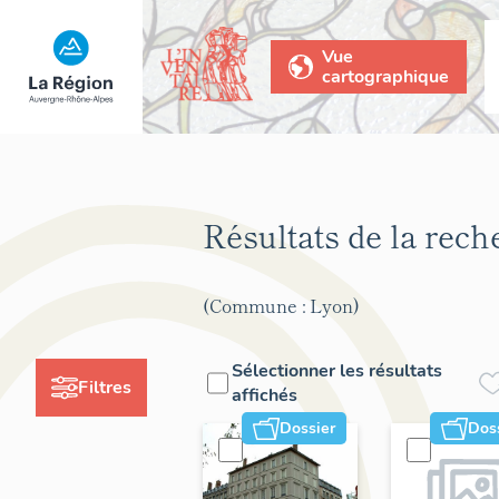
Vue
cartographique
Résultats de la rec
(Commune : Lyon)
Sélectionner les résultats
Filtres
affichés
Dossier
Dos