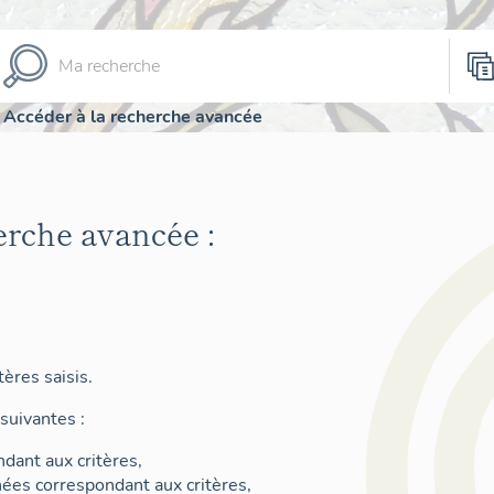
Accéder à la recherche avancée
erche avancée :
ères saisis.
suivantes :
dant aux critères,
nées correspondant aux critères,