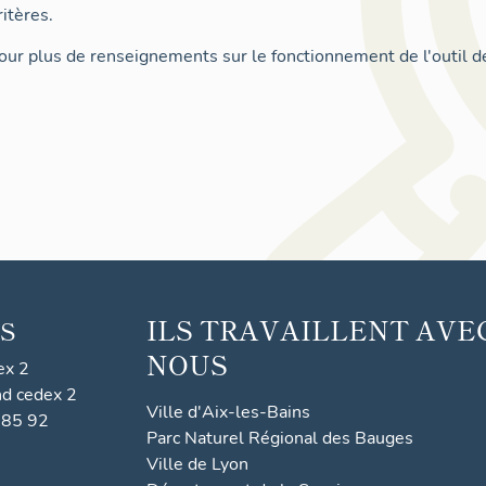
itères.
ur plus de renseignements sur le fonctionnement de l'outil d
ILS TRAVAILLENT AVE
S
NOUS
ex 2
nd cedex 2
Ville d'Aix-les-Bains
 85 92
Parc Naturel Régional des Bauges
Ville de Lyon