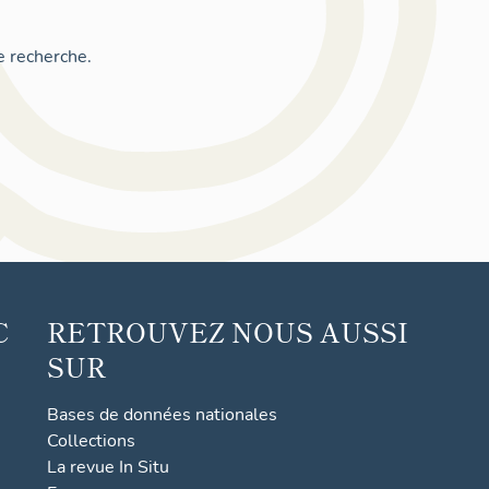
e recherche.
C
RETROUVEZ NOUS AUSSI
SUR
Bases de données nationales
Collections
La revue In Situ