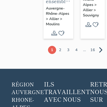
blanc
ensemble
Alpes
>
de 5
Auvergne-
Allier
>
Rhône-Alpes
chapes
Souvigny
>
Allier
>
(non
Moulins
étudiées),
de 15
chasubles,
17
1
2
3
4
...
16
dalmatiques
et les
accessoires
: ornement
violet n°2
ILS
RET
RÉGION
TRAVAILLENT
NOUS
AUVERGNE
AVEC NOUS
SUR
RHONE-