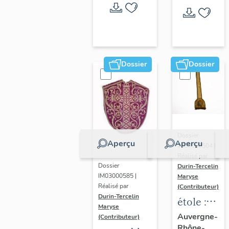
bourse
de
corporal
:
ornement
Dossier
Dossier
rouge
Dossier
Aperçu
Aperçu
IM03000504 |
Réalisé par
Dossier
Durin-Tercelin
IM03000585 |
Maryse
Réalisé par
(Contributeur)
Durin-Tercelin
étole :
Maryse
ornement
Auvergne-
(Contributeur)
Rhône-