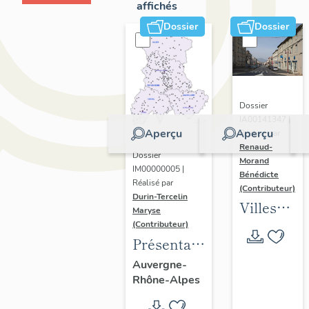
affichés
Dossier
Dossier
Dossier
IA00141347 |
Aperçu
Aperçu
Réalisé par
Renaud-
Dossier
Morand
IM00000005 |
Bénédicte
Réalisé par
(Contributeur)
Durin-Tercelin
Villes
Maryse
en
(Contributeur)
Présentation
Auvergne
de
: les
Auvergne-
Rhône-Alpes
l’opération
formes
tissus et
urbaines