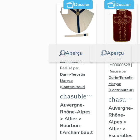
Dossier
Dossier
Aperçu
Aperçu
Dossier
Dossier
IM03000480 |
IM03000528 |
Réalisé par
Réalisé par
Durin-Tercelin
Durin-Tercelin
Maryse
Maryse
(Contributeur)
(Contributeur)
chasuble,
chasuble,
étole,
Auvergne-
étole,
Auvergne-
Rhône-Alpes
ornement
Rhône-
manipule,
>
Allier
>
blanc n°2
Alpes
>
voile de
Bourbon-
Allier
>
l'Archambault
calice,
Escurolles