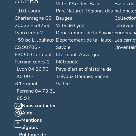
ALPES
Ville d'Aix-les-Bains
Bases de
- 101 cours
Parc Naturel Régional des
nationale
Charlemagne CS
Bauges
Collectio
20033 - 69269
Ville de Lyon
La revue I
Lyon cedex 2
Département de la Savoie
European
- 59 bd L. Jouhaux
Département de la Haute-
Les carne
CS 90706 -
Savoie
l'Inventai
63050 Clermont-
Clermont-Auvergne-
Ferrand cedex 2
Métropole
Lyon 04 26 73
Pays d’art et d’histoire de
40 00 -
Trévoux Dombes Saône
Clermont-
Vallée
Ferrand 04 73 31
85 92
Nous contacter
Aide
Mentions
légales
Politique de