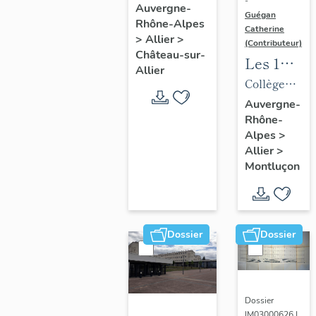
-
de la
Auvergne-
Guégan
Rhône-Alpes
commune
Catherine
>
Allier
>
de
(Contributeur)
Château-sur-
Les 1%
Château-
Allier
artistiques
Collège
sur-Allier
du lycée
d'enseignem
Auvergne-
Rhône-
Maurice-
technique,
Alpes
>
Guyot
puis lycée
Allier
>
d'enseignem
Montluçon
professionne
de Nerdre,
puis lycée
Dossier
Dossier
professionne
Maurice-
Guyot,
actuellement
Dossier
IM03000626 |