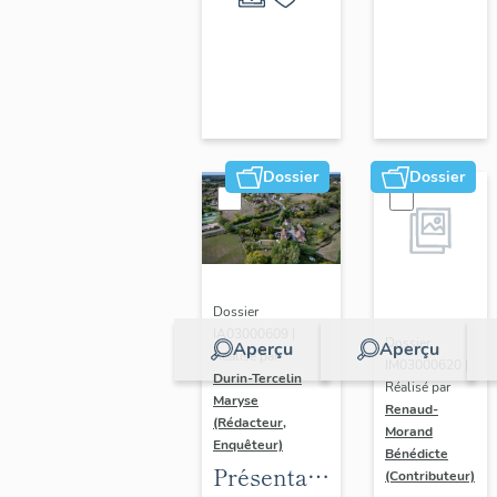
ornements
liturgiques
en
Auvergne
Dossier
Dossier
Dossier
IA03000609 |
Dossier
Aperçu
Aperçu
Réalisé par
IM03000620 |
Durin-Tercelin
Réalisé par
Maryse
Renaud-
(Rédacteur,
Morand
Enquêteur)
Bénédicte
Présentation
(Contributeur)