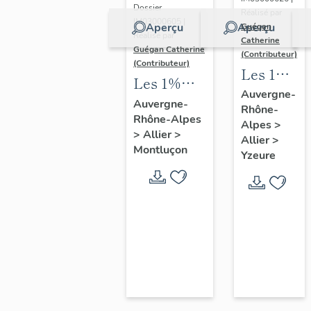
immeuble
Dossier
Réalisé par
à
IM03000605 |
Aperçu
Aperçu
Guégan
Réalisé par
Catherine
logements,
Guégan Catherine
(Contributeur)
boutiques,
(Contributeur)
Les 1%
Les 1%
ateliers et
artistiques
Auvergne-
artistiques
école
Auvergne-
Rhône-
du lycée
Rhône-Alpes
de l'école
Alpes
>
Jean-
>
Allier
>
nationale
Allier
>
Monnet
Montluçon
Yzeure
professionnelle
d'Yzeure
de
Montluçon,
actuel
lycée Paul-
Constans