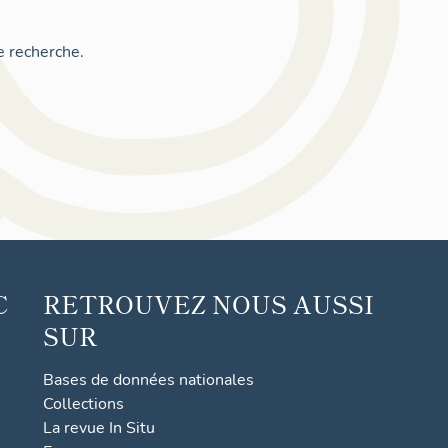
e recherche.
C
RETROUVEZ NOUS AUSSI
SUR
Bases de données nationales
Collections
La revue In Situ