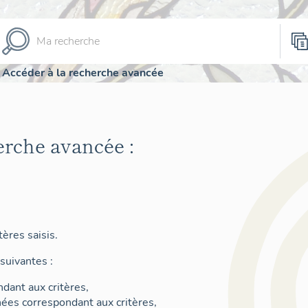
Accéder à la recherche avancée
erche avancée :
ères saisis.
suivantes :
dant aux critères,
nées correspondant aux critères,