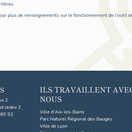
itères.
ur plus de renseignements sur le fonctionnement de l'outil d
ILS TRAVAILLENT AVE
S
NOUS
ex 2
nd cedex 2
Ville d'Aix-les-Bains
 85 92
Parc Naturel Régional des Bauges
Ville de Lyon