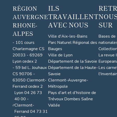
ILS
RET
RÉGION
TRAVAILLENT
NOUS
AUVERGNE
AVEC NOUS
SUR
RHONE-
ALPES
Ville d'Aix-les-Bains
Bases de
- 101 cours
Parc Naturel Régional des
nationale
Charlemagne CS
Bauges
Collectio
20033 - 69269
Ville de Lyon
La revue I
Lyon cedex 2
Département de la Savoie
European
- 59 bd L. Jouhaux
Département de la Haute-
Les carne
CS 90706 -
Savoie
l'Inventai
63050 Clermont-
Clermont-Auvergne-
Ferrand cedex 2
Métropole
Lyon 04 26 73
Pays d’art et d’histoire de
40 00 -
Trévoux Dombes Saône
Clermont-
Vallée
Ferrand 04 73 31